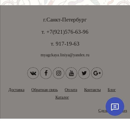
г.Санкт-Петербург
т. +7(921)576-63-96
т. 917-19-63
myagckaya.liniya@yandex.ru
Доставка
Обратная связь
Оплата
Контакты
Блог
Каталог
Сделано в InSales