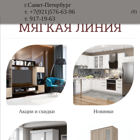
г.Санкт-Петербург
т. +7(921)576-63-96
(
0
)
т. 917-19-63
МЯГКАЯ ЛИНИЯ
Акции и скидки
Новинки