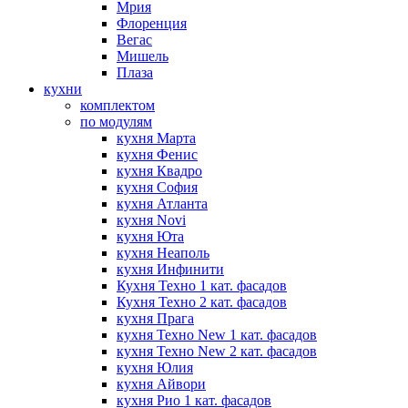
Мрия
Флоренция
Вегас
Мишель
Плаза
кухни
комплектом
по модулям
кухня Марта
кухня Фенис
кухня Квадро
кухня София
кухня Атланта
кухня Novi
кухня Юта
кухня Неаполь
кухня Инфинити
Кухня Техно 1 кат. фасадов
Кухня Техно 2 кат. фасадов
кухня Прага
кухня Техно New 1 кат. фасадов
кухня Техно New 2 кат. фасадов
кухня Юлия
кухня Айвори
кухня Рио 1 кат. фасадов