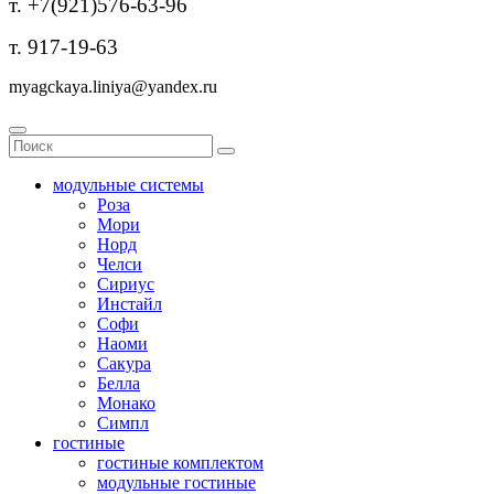
т. +7(921)576-63-96
т. 917-19-63
myagckaya.liniya@yandex.ru
модульные системы
Роза
Мори
Норд
Челси
Сириус
Инстайл
Софи
Наоми
Сакура
Белла
Монако
Симпл
гостиные
гостиные комплектом
модульные гостиные