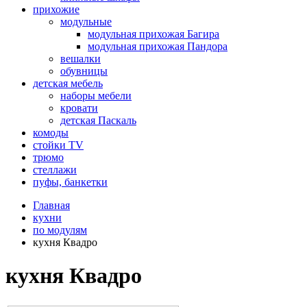
прихожие
модульные
модульная прихожая Багира
модульная прихожая Пандора
вешалки
обувницы
детская мебель
наборы мебели
кровати
детская Паскаль
комоды
стойки TV
трюмо
стеллажи
пуфы, банкетки
Главная
кухни
по модулям
кухня Квадро
кухня Квадро