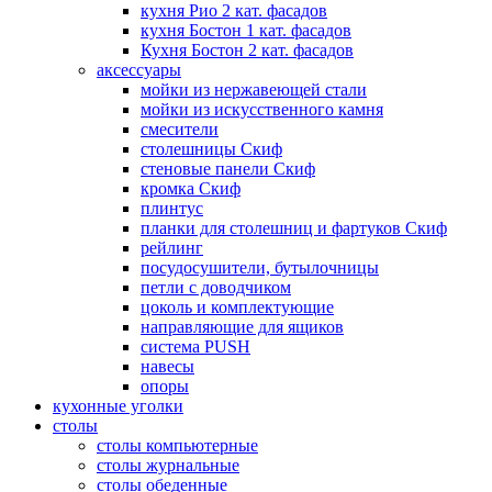
кухня Рио 2 кат. фасадов
кухня Бостон 1 кат. фасадов
Кухня Бостон 2 кат. фасадов
аксессуары
мойки из нержавеющей стали
мойки из искусственного камня
смесители
столешницы Скиф
стеновые панели Скиф
кромка Скиф
плинтус
планки для столешниц и фартуков Скиф
рейлинг
посудосушители, бутылочницы
петли с доводчиком
цоколь и комплектующие
направляющие для ящиков
система PUSH
навесы
опоры
кухонные уголки
столы
столы компьютерные
столы журнальные
столы обеденные