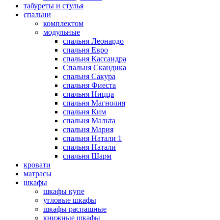
табуреты и стулья
спальни
комплектом
модульные
спальня Леонардо
спальня Евро
спальня Кассандра
Спальня Скандика
спальня Сакура
спальня Фиеста
спальня Ницца
спальня Магнолия
спальня Ким
спальня Мальта
спальня Мария
спальня Натали 1
спальня Натали
спальня Шарм
кровати
матрасы
шкафы
шкафы купе
угловые шкафы
шкафы распашные
книжные шкафы