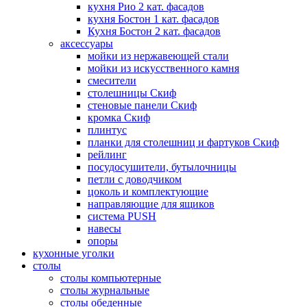
кухня Рио 2 кат. фасадов
кухня Бостон 1 кат. фасадов
Кухня Бостон 2 кат. фасадов
аксессуары
мойки из нержавеющей стали
мойки из искусственного камня
смесители
столешницы Скиф
стеновые панели Скиф
кромка Скиф
плинтус
планки для столешниц и фартуков Скиф
рейлинг
посудосушители, бутылочницы
петли с доводчиком
цоколь и комплектующие
направляющие для ящиков
система PUSH
навесы
опоры
кухонные уголки
столы
столы компьютерные
столы журнальные
столы обеденные