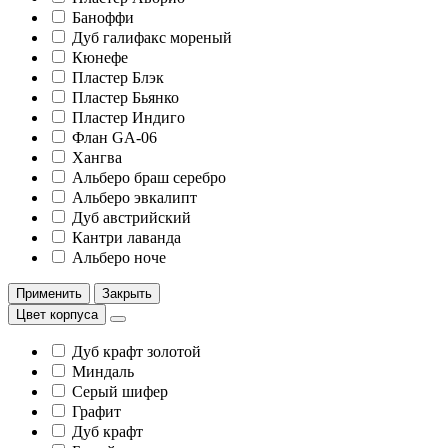
Баноффи
Дуб галифакс мореный
Кюнефе
Пластер Блэк
Пластер Бьянко
Пластер Индиго
Флан GA-06
Хангва
Альберо браш серебро
Альберо эвкалипт
Дуб австрийский
Кантри лаванда
Альберо ноче
Применить
Закрыть
Цвет корпуса
Дуб крафт золотой
Миндаль
Серый шифер
Графит
Дуб крафт