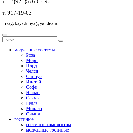
т. +7(921)576-63-96
т. 917-19-63
myagckaya.liniya@yandex.ru
модульные системы
Роза
Мори
Норд
Челси
Сириус
Инстайл
Софи
Наоми
Сакура
Белла
Монако
Симпл
гостиные
гостиные комплектом
модульные гостиные