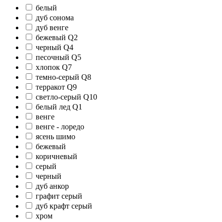
белый
дуб сонома
дуб венге
бежевый Q2
черный Q4
песочный Q5
хлопок Q7
темно-серый Q8
терракот Q9
светло-серый Q10
белый лед Q1
венге
венге - лоредо
ясень шимо
бежевый
коричневый
серый
черный
дуб анкор
графит серый
дуб крафт серый
хром