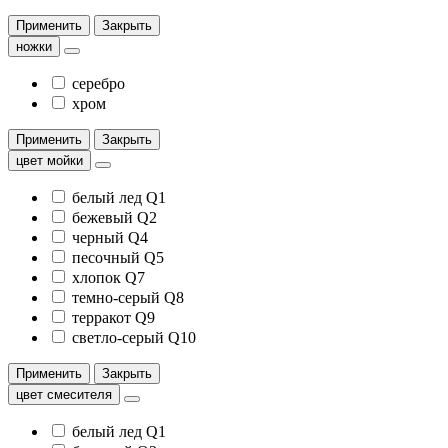
Применить
Закрыть
ножки
серебро
хром
Применить
Закрыть
цвет мойки
белый лед Q1
бежевый Q2
черный Q4
песочный Q5
хлопок Q7
темно-серый Q8
терракот Q9
светло-серый Q10
Применить
Закрыть
цвет смесителя
белый лед Q1