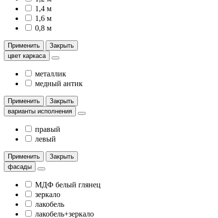
1,4 м
1,6 м
0,8 м
Применить
Закрыть
цвет каркаса
металлик
медный антик
Применить
Закрыть
варианты исполнения
правый
левый
Применить
Закрыть
фасады
МДФ белый глянец
зеркало
лакобель
лакобель+зеркало