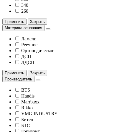
340
260
Применить
Закрыть
Материал основания
Ламели
Реечное
Ортопедическое
ДСП
ЛДСП
Применить
Закрыть
Производитель
BTS
Handis
Marrbaxx
Rikko
VMG INDUSTRY
Бител
БТС
Горизонт