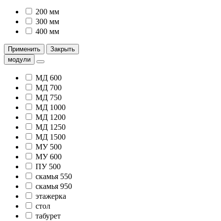
200 мм
300 мм
400 мм
Применить
Закрыть
модули
МД 600
МД 700
МД 750
МД 1000
МД 1200
МД 1250
МД 1500
МУ 500
МУ 600
ПУ 500
скамья 550
скамья 950
этажерка
стол
табурет