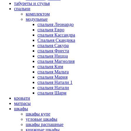
табуреты и стулья
спальни
комплектом
модульные
спальня Леонардо
спальня Евро
спальня Кассандра
Спальня Скандика
спальня Сакура
спальня Фиеста
спальня Ницца
спальня Магнолия
спальня Ким
спальня Мальта
спальня Мария
спальня Натали 1
спальня Натали
спальня Шарм
кровати
матрасы
шкафы
шкафы купе
угловые шкафы
шкафы распашные
книжные шкафы