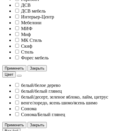
ДСВ
ДСВ мебель
Интерьер-Центр
Мебелони
МИФ
Миф
МК Стиль
Скиф
Стиль
Форес мебель
Применить
Закрыть
Цвет
белый/белое дерево
белый/белый глянец
белый/десерт, зеленое яблоко, лайм, цитрус
венге/лоредо, ясень шимо/ясень шимо
Сонома
Сонома/Белый глянец
Применить
Закрыть