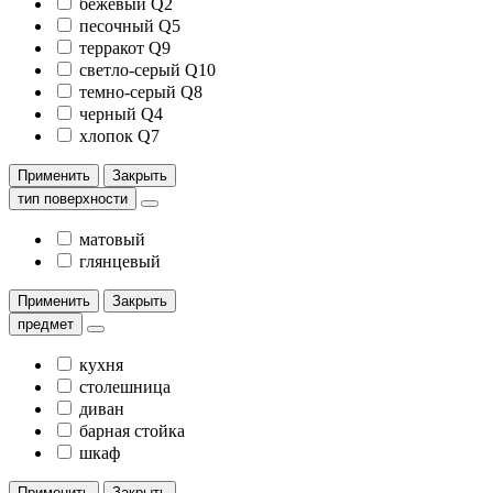
бежевый Q2
песочный Q5
терракот Q9
светло-серый Q10
темно-серый Q8
черный Q4
хлопок Q7
Применить
Закрыть
тип поверхности
матовый
глянцевый
Применить
Закрыть
предмет
кухня
столешница
диван
барная стойка
шкаф
Применить
Закрыть