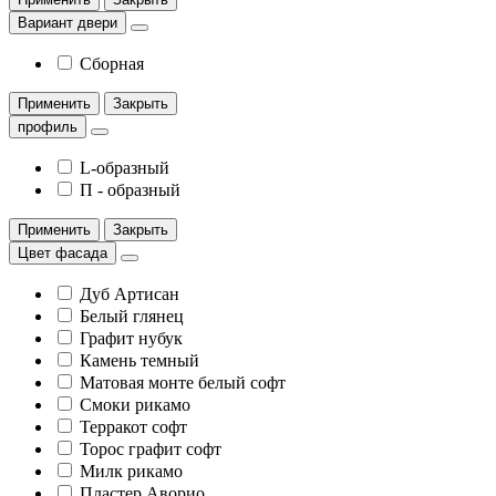
Вариант двери
Сборная
Применить
Закрыть
профиль
L-образный
П - образный
Применить
Закрыть
Цвет фасада
Дуб Артисан
Белый глянец
Графит нубук
Камень темный
Матовая монте белый софт
Смоки рикамо
Терракот софт
Торос графит софт
Милк рикамо
Пластер Аворио