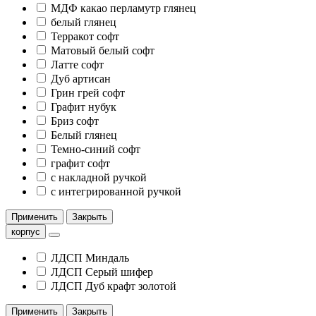
МДФ какао перламутр глянец
белый глянец
Терракот софт
Матовый белый софт
Латте софт
Дуб артисан
Грин грей софт
Графит нубук
Бриз софт
Белый глянец
Темно-синий софт
графит софт
с накладной ручкой
с интегрированной ручкой
Применить
Закрыть
корпус
ЛДСП Миндаль
ЛДСП Серый шифер
ЛДСП Дуб крафт золотой
Применить
Закрыть