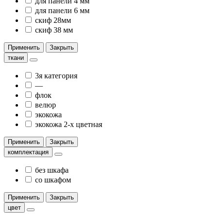
для панели 4 мм
для панели 6 мм
скиф 28мм
скиф 38 мм
Применить
Закрыть
ткани
3я категория
—
флок
велюр
экокожа
экокожа 2-х цветная
Применить
Закрыть
комплектация
без шкафа
со шкафом
Применить
Закрыть
цвет