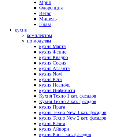
Мрия
Флоренция
Вегас
Мишель
Плаза
кухни
комплектом
по модулям
кухня Марта
кухня Фенис
кухня Квадро
кухня София
кухня Атланта
кухня Novi
кухня Юта
кухня Неаполь
кухня Инфинити
Кухня Техно 1 кат. фасадов
Кухня Техно 2 кат. фасадов
кухня Прага
кухня Техно New 1 кат. фасадов
кухня Техно New 2 кат. фасадов
кухня Юлия
кухня Айвори
кухня Рио 1 кат. фасадов