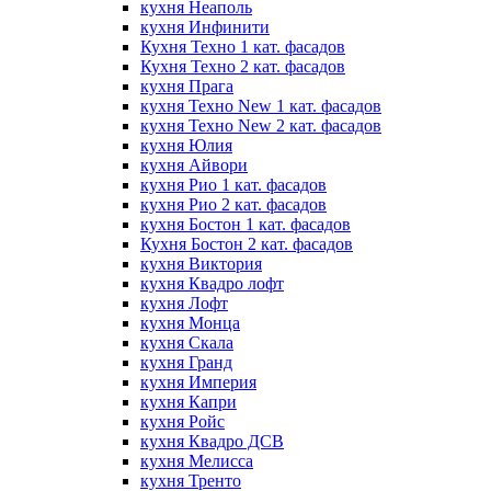
кухня Неаполь
кухня Инфинити
Кухня Техно 1 кат. фасадов
Кухня Техно 2 кат. фасадов
кухня Прага
кухня Техно New 1 кат. фасадов
кухня Техно New 2 кат. фасадов
кухня Юлия
кухня Айвори
кухня Рио 1 кат. фасадов
кухня Рио 2 кат. фасадов
кухня Бостон 1 кат. фасадов
Кухня Бостон 2 кат. фасадов
кухня Виктория
кухня Квадро лофт
кухня Лофт
кухня Монца
кухня Скала
кухня Гранд
кухня Империя
кухня Капри
кухня Ройс
кухня Квадро ДСВ
кухня Мелисса
кухня Тренто