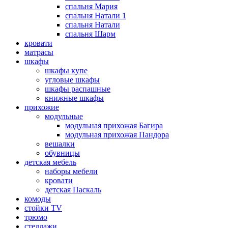
спальня Мария
спальня Натали 1
спальня Натали
спальня Шарм
кровати
матрасы
шкафы
шкафы купе
угловые шкафы
шкафы распашные
книжные шкафы
прихожие
модульные
модульная прихожая Багира
модульная прихожая Пандора
вешалки
обувницы
детская мебель
наборы мебели
кровати
детская Паскаль
комоды
стойки TV
трюмо
стеллажи