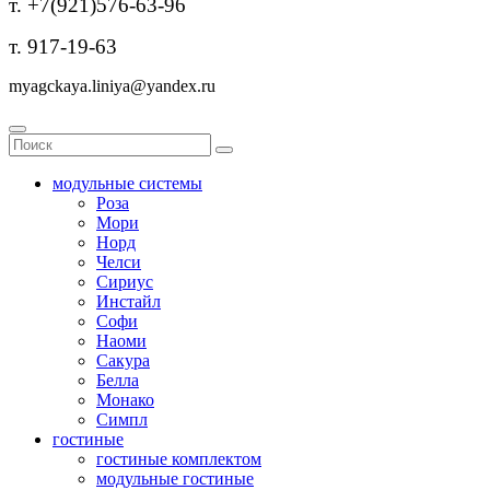
т. +7(921)576-63-96
т. 917-19-63
myagckaya.liniya@yandex.ru
модульные системы
Роза
Мори
Норд
Челси
Сириус
Инстайл
Софи
Наоми
Сакура
Белла
Монако
Симпл
гостиные
гостиные комплектом
модульные гостиные