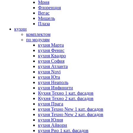
Мрия
Флоренция
Вегас
Мишель
Плаза
кухни
комплектом
по модулям
кухня Марта
кухня Фенис
кухня Квадро
кухня София
кухня Атланта
кухня Novi
кухня Юта
кухня Неаполь
кухня Инфинити
Кухня Техно 1 кат. фасадов
Кухня Техно 2 кат. фасадов
кухня Прага
кухня Техно New 1 кат. фасадов
кухня Техно New 2 кат. фасадов
кухня Юлия
кухня Айвори
кухня Рио 1 кат. фасадов