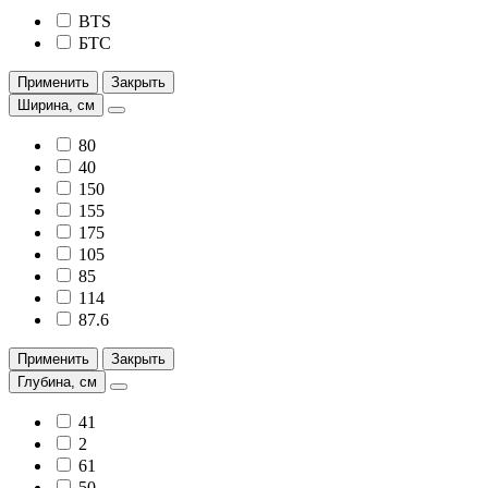
BTS
БТС
Применить
Закрыть
Ширина, см
80
40
150
155
175
105
85
114
87.6
Применить
Закрыть
Глубина, см
41
2
61
50