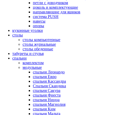
петли с доводчиком
цоколь и комплектующие
направляющие для ящиков
система PUSH
навесы
опоры
кухонные уголки
столы
столы компьютерные
столы журнальные
столы обеденные
табуреты и стулья
спальни
комплектом
модульные
спальня Леонардо
спальня Евро
спальня Кассандра
Спальня Скандика
спальня Сакура
спальня Фиеста
спальня Ницца
спальня Магнолия
спальня Ким
спальня Мальта