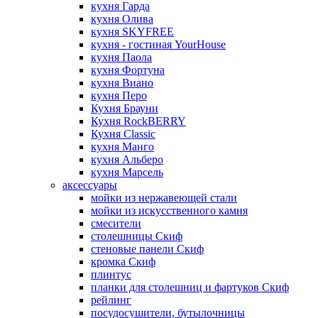
кухня Гарда
кухня Олива
кухня SKYFREE
кухня - гостиная YourHouse
кухня Паола
кухня Фортуна
кухня Виано
кухня Перо
Кухня Брауни
Кухня RockBERRY
Кухня Classic
кухня Манго
кухня Альберо
кухня Марсель
аксессуары
мойки из нержавеющей стали
мойки из искусственного камня
смесители
столешницы Скиф
стеновые панели Скиф
кромка Скиф
плинтус
планки для столешниц и фартуков Скиф
рейлинг
посудосушители, бутылочницы