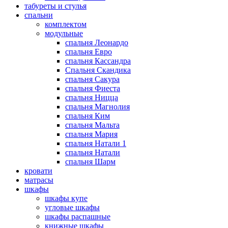
табуреты и стулья
спальни
комплектом
модульные
спальня Леонардо
спальня Евро
спальня Кассандра
Спальня Скандика
спальня Сакура
спальня Фиеста
спальня Ницца
спальня Магнолия
спальня Ким
спальня Мальта
спальня Мария
спальня Натали 1
спальня Натали
спальня Шарм
кровати
матрасы
шкафы
шкафы купе
угловые шкафы
шкафы распашные
книжные шкафы