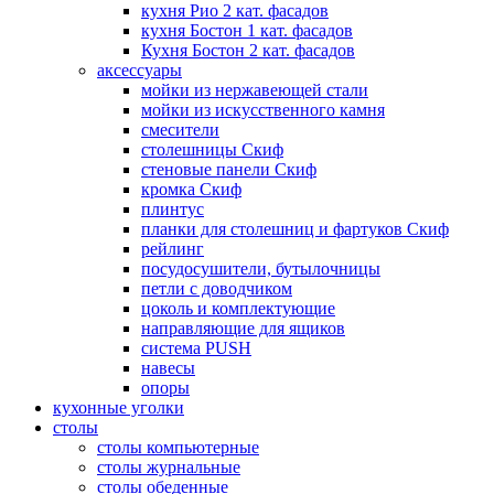
кухня Рио 2 кат. фасадов
кухня Бостон 1 кат. фасадов
Кухня Бостон 2 кат. фасадов
аксессуары
мойки из нержавеющей стали
мойки из искусственного камня
смесители
столешницы Скиф
стеновые панели Скиф
кромка Скиф
плинтус
планки для столешниц и фартуков Скиф
рейлинг
посудосушители, бутылочницы
петли с доводчиком
цоколь и комплектующие
направляющие для ящиков
система PUSH
навесы
опоры
кухонные уголки
столы
столы компьютерные
столы журнальные
столы обеденные