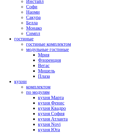
Инстайл
Софи
Наоми
Сакура
Белла
Монако
Симпл
гостиные
гостиные комплектом
модульные гостиные
Мрия
Флоренция
Вегас
Мишель
Плаза
кухни
комплектом
по модулям
кухня Марта
кухня Фенис
кухня Квадро
кухня София
кухня Атланта
кухня Novi
кухня Юта