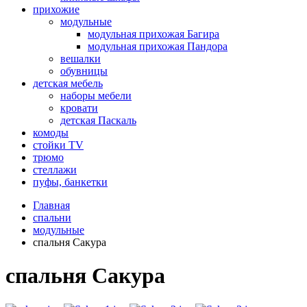
прихожие
модульные
модульная прихожая Багира
модульная прихожая Пандора
вешалки
обувницы
детская мебель
наборы мебели
кровати
детская Паскаль
комоды
стойки TV
трюмо
стеллажи
пуфы, банкетки
Главная
спальни
модульные
спальня Сакура
спальня Сакура