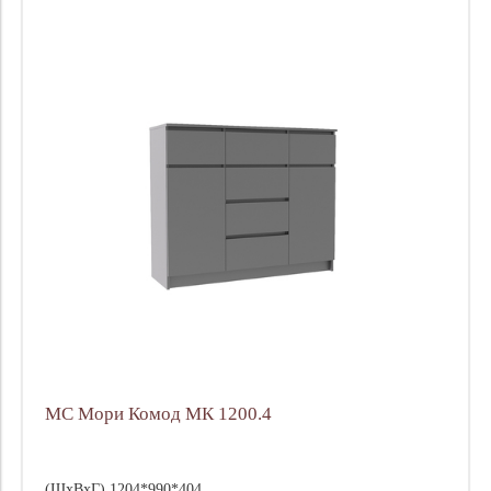
МС Мори Комод МК 1200.4
(ШхВхГ) 1204*990*404