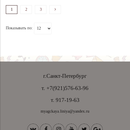
1
2
3
Показывать по:
г.Санкт-Петербург
т. +7(921)576-63-96
т. 917-19-63
myagckaya.liniya@yandex.ru