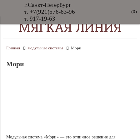
г.Санкт-Петербург
т. +7(921)576-63-96
(
0
)
т. 917-19-63
МЯГКАЯ ЛИНИЯ
Главная
модульные системы
Мори
Мори
Модульная система «Мори» — это отличное решение для