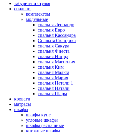
табуреты и стулья
спальни
комплектом
модульные
спальня Леонардо
спальня Евро
спальня Кассандра
Спальня Скандика
спальня Сакура
спальня Фиеста
спальня Ницца
спальня Магнолия
спальня Ким
спальня Мальта
спальня Мария
спальня Натали 1
спальня Натали
спальня Шарм
кровати
матрасы
шкафы
шкафы купе
угловые шкафы
шкафы распашные
книжные шкафы