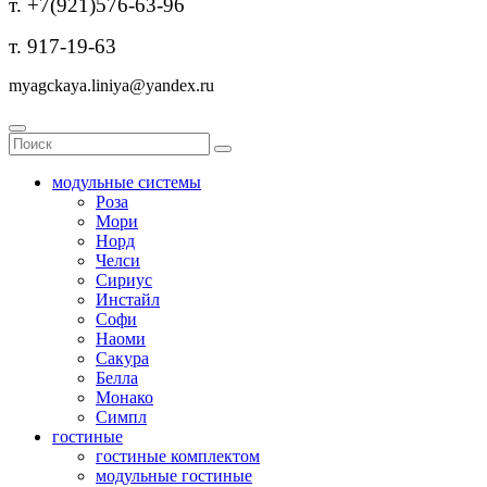
т. +7(921)576-63-96
т. 917-19-63
myagckaya.liniya@yandex.ru
модульные системы
Роза
Мори
Норд
Челси
Сириус
Инстайл
Софи
Наоми
Сакура
Белла
Монако
Симпл
гостиные
гостиные комплектом
модульные гостиные