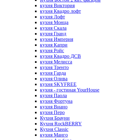
кухня Виктория
кухня Квадро лофт
кухня Лофт
кухня Монца
кухня Скала
кухня Гранд
кухня Империя
кухня Капри
кухня Ройс
кухня Квадро ДСВ
кухня Мелисса
кухня Тренто
кухня Гарда
кухня Олива
кухня SKYFREE
кухня - гостиная YourHouse
кухня Паола
кухня Фортуна
кухня Виано
кухня Перо
Кухня Брауни
Кухня RockBERRY
Кухня Classic
кухня Манго