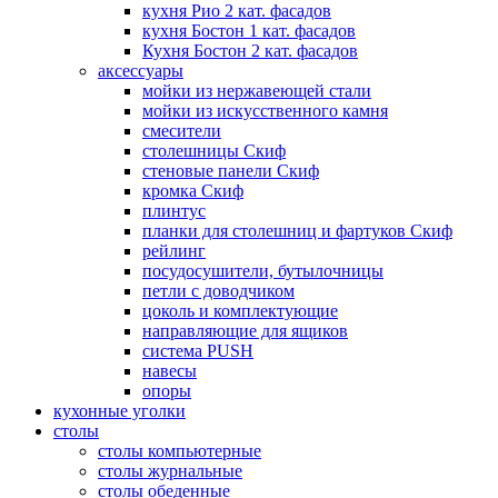
кухня Рио 2 кат. фасадов
кухня Бостон 1 кат. фасадов
Кухня Бостон 2 кат. фасадов
аксессуары
мойки из нержавеющей стали
мойки из искусственного камня
смесители
столешницы Скиф
стеновые панели Скиф
кромка Скиф
плинтус
планки для столешниц и фартуков Скиф
рейлинг
посудосушители, бутылочницы
петли с доводчиком
цоколь и комплектующие
направляющие для ящиков
система PUSH
навесы
опоры
кухонные уголки
столы
столы компьютерные
столы журнальные
столы обеденные