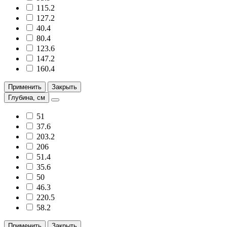
115.2
127.2
40.4
80.4
123.6
147.2
160.4
Применить
Закрыть
Глубина, см
51
37.6
203.2
206
51.4
35.6
50
46.3
220.5
58.2
Применить
Закрыть