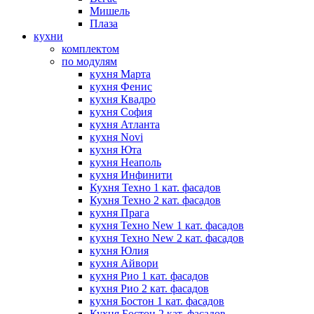
Мишель
Плаза
кухни
комплектом
по модулям
кухня Марта
кухня Фенис
кухня Квадро
кухня София
кухня Атланта
кухня Novi
кухня Юта
кухня Неаполь
кухня Инфинити
Кухня Техно 1 кат. фасадов
Кухня Техно 2 кат. фасадов
кухня Прага
кухня Техно New 1 кат. фасадов
кухня Техно New 2 кат. фасадов
кухня Юлия
кухня Айвори
кухня Рио 1 кат. фасадов
кухня Рио 2 кат. фасадов
кухня Бостон 1 кат. фасадов
Кухня Бостон 2 кат. фасадов