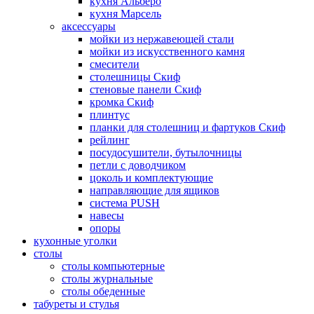
кухня Альберо
кухня Марсель
аксессуары
мойки из нержавеющей стали
мойки из искусственного камня
смесители
столешницы Скиф
стеновые панели Скиф
кромка Скиф
плинтус
планки для столешниц и фартуков Скиф
рейлинг
посудосушители, бутылочницы
петли с доводчиком
цоколь и комплектующие
направляющие для ящиков
система PUSH
навесы
опоры
кухонные уголки
столы
столы компьютерные
столы журнальные
столы обеденные
табуреты и стулья