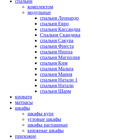
спальни
комплектом
модульные
спальня Леонардо
спальня Евро
спальня Кассандра
Спальня Скандика
спальня Сакура
спальня Фиеста
спальня Ницца
спальня Магнолия
спальня Ким
спальня Мальта
спальня Мария
спальня Натали 1
спальня Натали
спальня Шарм
кровати
матрасы
шкафы
шкафы купе
угловые шкафы
шкафы распашные
книжные шкафы
прихожие