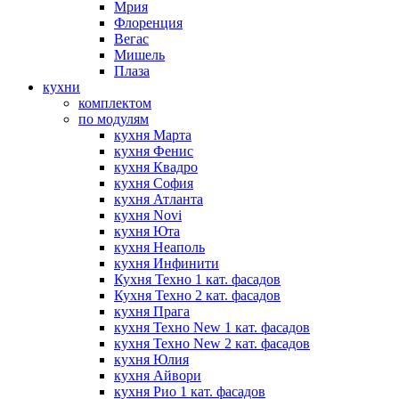
Мрия
Флоренция
Вегас
Мишель
Плаза
кухни
комплектом
по модулям
кухня Марта
кухня Фенис
кухня Квадро
кухня София
кухня Атланта
кухня Novi
кухня Юта
кухня Неаполь
кухня Инфинити
Кухня Техно 1 кат. фасадов
Кухня Техно 2 кат. фасадов
кухня Прага
кухня Техно New 1 кат. фасадов
кухня Техно New 2 кат. фасадов
кухня Юлия
кухня Айвори
кухня Рио 1 кат. фасадов