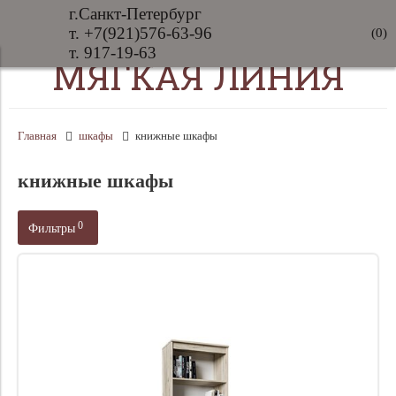
г.Санкт-Петербург
т. +7(921)576-63-96
(
0
)
т. 917-19-63
МЯГКАЯ ЛИНИЯ
Главная
шкафы
книжные шкафы
книжные шкафы
0
Фильтры
цвет
Производитель
Цена