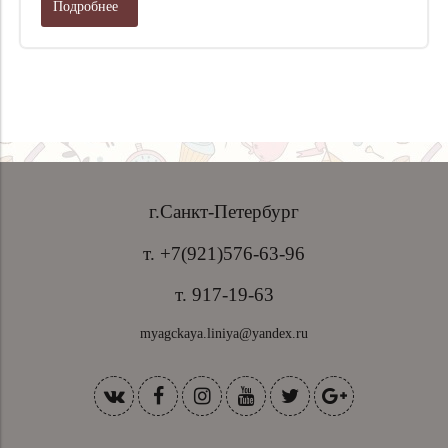
Подробнее
г.Санкт-Петербург
т. +7(921)576-63-96
т. 917-19-63
myagckaya.liniya@yandex.ru