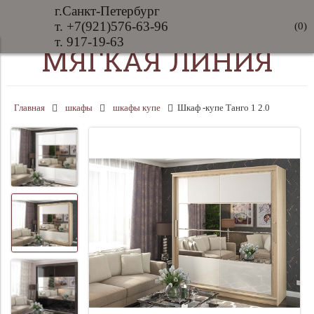
г.Санкт-Петербург
т. +7(921)576-63-96
(
0
)
т. 917-19-63
МЯГКАЯ ЛИНИЯ
Главная
шкафы
шкафы купе
Шкаф -купе Танго 1 2.0