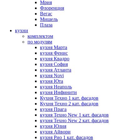
Мрия
Флоренция
Вегас
Мишель
Плаза
кухни
комплектом
по модулям
кухня Марта
кухня Фенис
кухня Квадро
кухня София
кухня Атланта
кухня Novi
кухня Юта
кухня Неаполь
кухня Инфинити
Кухня Техно 1 кат. фасадов
Кухня Техно 2 кат. фасадов
кухня Прага
кухня Техно New 1 кат. фасадов
кухня Техно New 2 кат. фасадов
кухня Юлия
кухня Айвори
кухня Рио 1 кат. фасадов