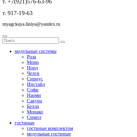
т. +7(921)576-63-96
т. 917-19-63
myagckaya.liniya@yandex.ru
модульные системы
Роза
Мори
Норд
Челси
Сириус
Инстайл
Софи
Наоми
Сакура
Белла
Монако
Симпл
гостиные
гостиные комплектом
модульные гостиные