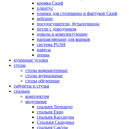
кромка Скиф
плинтус
планки для столешниц и фартуков Скиф
рейлинг
посудосушители, бутылочницы
петли с доводчиком
цоколь и комплектующие
направляющие для ящиков
система PUSH
навесы
опоры
кухонные уголки
столы
столы компьютерные
столы журнальные
столы обеденные
табуреты и стулья
спальни
комплектом
модульные
спальня Леонардо
спальня Евро
спальня Кассандра
Спальня Скандика
спальня Сакура