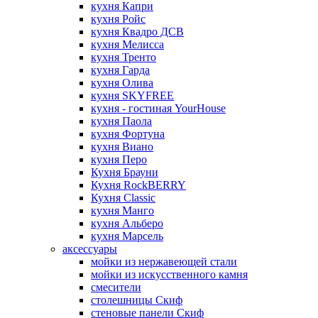
кухня Капри
кухня Ройс
кухня Квадро ДСВ
кухня Мелисса
кухня Тренто
кухня Гарда
кухня Олива
кухня SKYFREE
кухня - гостиная YourHouse
кухня Паола
кухня Фортуна
кухня Виано
кухня Перо
Кухня Брауни
Кухня RockBERRY
Кухня Classic
кухня Манго
кухня Альберо
кухня Марсель
аксессуары
мойки из нержавеющей стали
мойки из искусственного камня
смесители
столешницы Скиф
стеновые панели Скиф