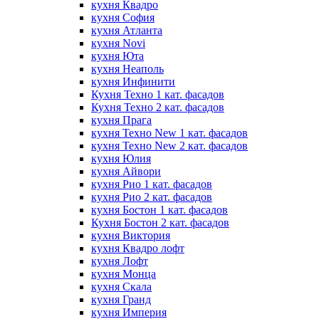
кухня Квадро
кухня София
кухня Атланта
кухня Novi
кухня Юта
кухня Неаполь
кухня Инфинити
Кухня Техно 1 кат. фасадов
Кухня Техно 2 кат. фасадов
кухня Прага
кухня Техно New 1 кат. фасадов
кухня Техно New 2 кат. фасадов
кухня Юлия
кухня Айвори
кухня Рио 1 кат. фасадов
кухня Рио 2 кат. фасадов
кухня Бостон 1 кат. фасадов
Кухня Бостон 2 кат. фасадов
кухня Виктория
кухня Квадро лофт
кухня Лофт
кухня Монца
кухня Скала
кухня Гранд
кухня Империя