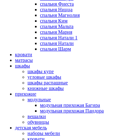
спальня Фиеста
спальня Ницца
спальня Магнолия
спальня Ким
спальня Мальта
спальня Мария
спальня Натали 1
спальня Натали
спальня Шарм
кровати
матрасы
шкафы
шкафы купе
угловые шкафы
шкафы распашные
книжные шкафы
прихожие
модульные
модульная прихожая Багира
модульная прихожая Пандора
вешалки
обувницы
детская мебель
наборы мебели
кровати