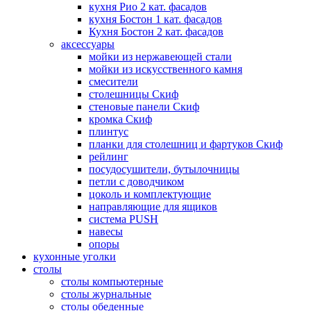
кухня Рио 2 кат. фасадов
кухня Бостон 1 кат. фасадов
Кухня Бостон 2 кат. фасадов
аксессуары
мойки из нержавеющей стали
мойки из искусственного камня
смесители
столешницы Скиф
стеновые панели Скиф
кромка Скиф
плинтус
планки для столешниц и фартуков Скиф
рейлинг
посудосушители, бутылочницы
петли с доводчиком
цоколь и комплектующие
направляющие для ящиков
система PUSH
навесы
опоры
кухонные уголки
столы
столы компьютерные
столы журнальные
столы обеденные