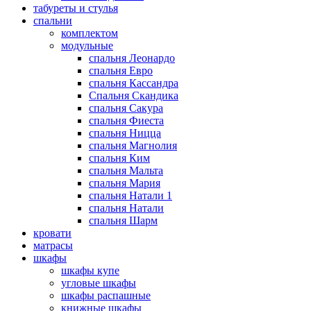
табуреты и стулья
спальни
комплектом
модульные
спальня Леонардо
спальня Евро
спальня Кассандра
Спальня Скандика
спальня Сакура
спальня Фиеста
спальня Ницца
спальня Магнолия
спальня Ким
спальня Мальта
спальня Мария
спальня Натали 1
спальня Натали
спальня Шарм
кровати
матрасы
шкафы
шкафы купе
угловые шкафы
шкафы распашные
книжные шкафы