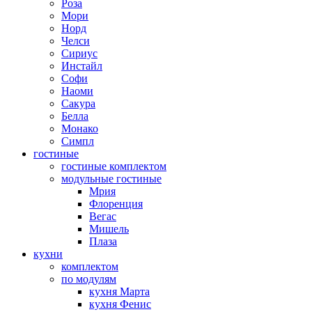
Роза
Мори
Норд
Челси
Сириус
Инстайл
Софи
Наоми
Сакура
Белла
Монако
Симпл
гостиные
гостиные комплектом
модульные гостиные
Мрия
Флоренция
Вегас
Мишель
Плаза
кухни
комплектом
по модулям
кухня Марта
кухня Фенис