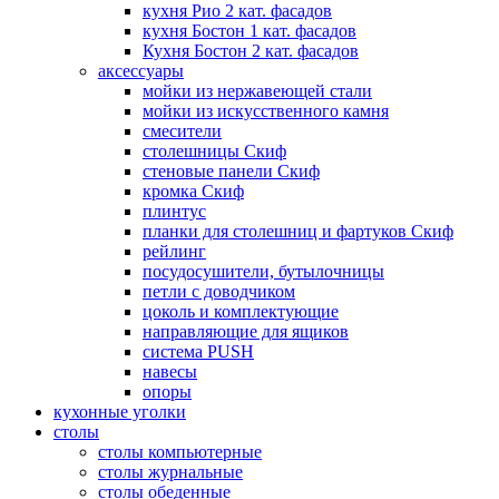
кухня Рио 2 кат. фасадов
кухня Бостон 1 кат. фасадов
Кухня Бостон 2 кат. фасадов
аксессуары
мойки из нержавеющей стали
мойки из искусственного камня
смесители
столешницы Скиф
стеновые панели Скиф
кромка Скиф
плинтус
планки для столешниц и фартуков Скиф
рейлинг
посудосушители, бутылочницы
петли с доводчиком
цоколь и комплектующие
направляющие для ящиков
система PUSH
навесы
опоры
кухонные уголки
столы
столы компьютерные
столы журнальные
столы обеденные