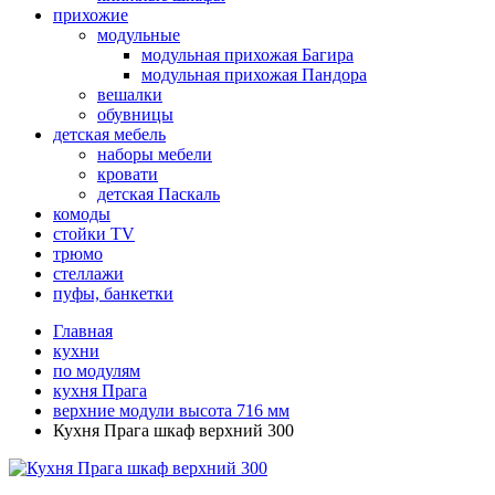
прихожие
модульные
модульная прихожая Багира
модульная прихожая Пандора
вешалки
обувницы
детская мебель
наборы мебели
кровати
детская Паскаль
комоды
стойки TV
трюмо
стеллажи
пуфы, банкетки
Главная
кухни
по модулям
кухня Прага
верхние модули высота 716 мм
Кухня Прага шкаф верхний 300