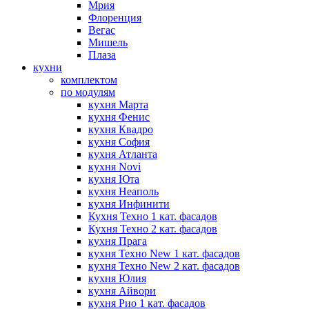
Мрия
Флоренция
Вегас
Мишель
Плаза
кухни
комплектом
по модулям
кухня Марта
кухня Фенис
кухня Квадро
кухня София
кухня Атланта
кухня Novi
кухня Юта
кухня Неаполь
кухня Инфинити
Кухня Техно 1 кат. фасадов
Кухня Техно 2 кат. фасадов
кухня Прага
кухня Техно New 1 кат. фасадов
кухня Техно New 2 кат. фасадов
кухня Юлия
кухня Айвори
кухня Рио 1 кат. фасадов