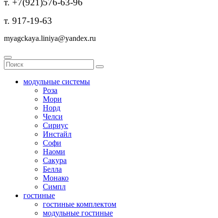
т. +7(921)576-63-96
т. 917-19-63
myagckaya.liniya@yandex.ru
модульные системы
Роза
Мори
Норд
Челси
Сириус
Инстайл
Софи
Наоми
Сакура
Белла
Монако
Симпл
гостиные
гостиные комплектом
модульные гостиные