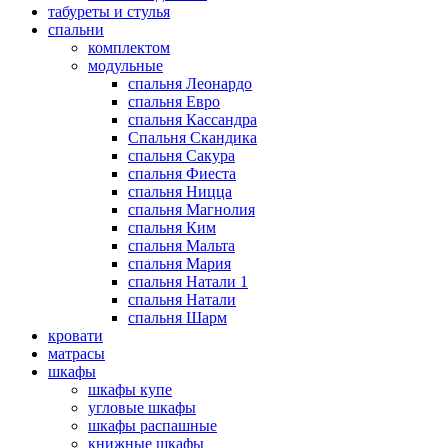
табуреты и стулья
спальни
комплектом
модульные
спальня Леонардо
спальня Евро
спальня Кассандра
Спальня Скандика
спальня Сакура
спальня Фиеста
спальня Ницца
спальня Магнолия
спальня Ким
спальня Мальта
спальня Мария
спальня Натали 1
спальня Натали
спальня Шарм
кровати
матрасы
шкафы
шкафы купе
угловые шкафы
шкафы распашные
книжные шкафы