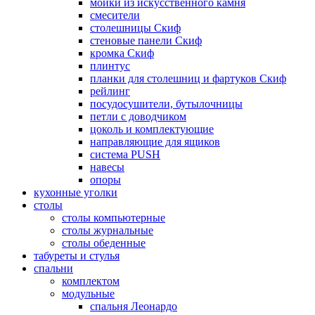
мойки из искусственного камня
смесители
столешницы Скиф
стеновые панели Скиф
кромка Скиф
плинтус
планки для столешниц и фартуков Скиф
рейлинг
посудосушители, бутылочницы
петли с доводчиком
цоколь и комплектующие
направляющие для ящиков
система PUSH
навесы
опоры
кухонные уголки
столы
столы компьютерные
столы журнальные
столы обеденные
табуреты и стулья
спальни
комплектом
модульные
спальня Леонардо