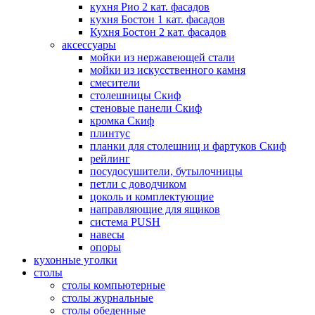
кухня Рио 2 кат. фасадов
кухня Бостон 1 кат. фасадов
Кухня Бостон 2 кат. фасадов
аксессуары
мойки из нержавеющей стали
мойки из искусственного камня
смесители
столешницы Скиф
стеновые панели Скиф
кромка Скиф
плинтус
планки для столешниц и фартуков Скиф
рейлинг
посудосушители, бутылочницы
петли с доводчиком
цоколь и комплектующие
направляющие для ящиков
система PUSH
навесы
опоры
кухонные уголки
столы
столы компьютерные
столы журнальные
столы обеденные