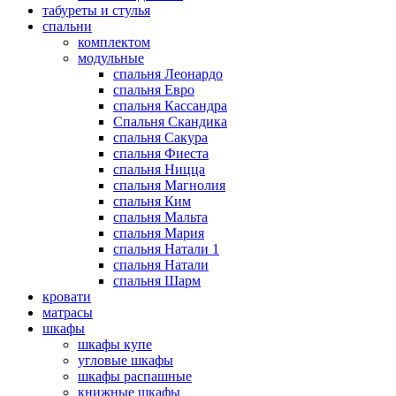
табуреты и стулья
спальни
комплектом
модульные
спальня Леонардо
спальня Евро
спальня Кассандра
Спальня Скандика
спальня Сакура
спальня Фиеста
спальня Ницца
спальня Магнолия
спальня Ким
спальня Мальта
спальня Мария
спальня Натали 1
спальня Натали
спальня Шарм
кровати
матрасы
шкафы
шкафы купе
угловые шкафы
шкафы распашные
книжные шкафы