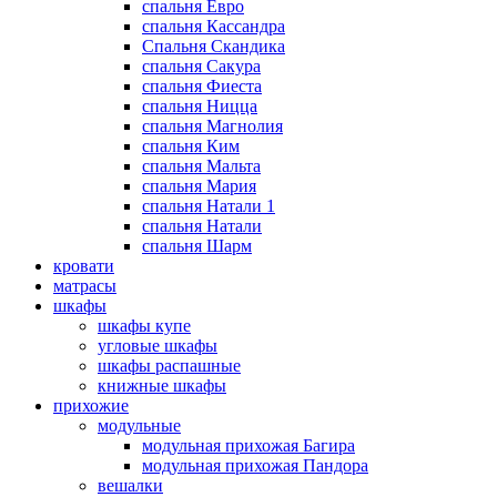
спальня Евро
спальня Кассандра
Спальня Скандика
спальня Сакура
спальня Фиеста
спальня Ницца
спальня Магнолия
спальня Ким
спальня Мальта
спальня Мария
спальня Натали 1
спальня Натали
спальня Шарм
кровати
матрасы
шкафы
шкафы купе
угловые шкафы
шкафы распашные
книжные шкафы
прихожие
модульные
модульная прихожая Багира
модульная прихожая Пандора
вешалки