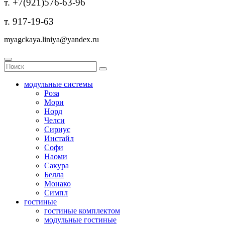
т. +7(921)576-63-96
т. 917-19-63
myagckaya.liniya@yandex.ru
модульные системы
Роза
Мори
Норд
Челси
Сириус
Инстайл
Софи
Наоми
Сакура
Белла
Монако
Симпл
гостиные
гостиные комплектом
модульные гостиные