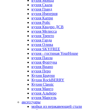
кухня Монца
кухня Скала
кухня Гранд
кухня Империя
кухня Капри
кухня Ройс
кухня Квадро ДСВ
кухня Мелисса
кухня Тренто
кухня Гарда
кухня Олива
кухня SKYFREE
кухня - гостиная YourHouse
кухня Паола
кухня Фортуна
кухня Виано
кухня Перо
Кухня Брауни
Кухня RockBERRY
Кухня Classic
кухня Манго
кухня Альберо
кухня Марсель
аксессуары
мойки из нержавеющей стали