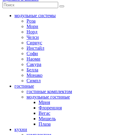
модульные системы
Роза
Мори
Норд
Челси
Сириус
Инстайл
Софи
Наоми
Сакура
Белла
Монако
Симпл
гостиные
гостиные комплектом
модульные гостиные
Мрия
Флоренция
Вегас
Мишель
Плаза
кухни
комплектом