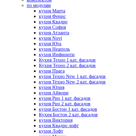
по модулям
кухня Марта
кухня Фенис
кухня Квадро
кухня София
кухня Атланта
кухня Novi
кухня Юта
кухня Неаполь
кухня Инфинити
Кухня Техно 1 кат. фасадов
Кухня Техно 2 кат. фасадов
кухня Прага
кухня Техно New 1 кат. фасадов
кухня Техно New 2 кат. фасадов
кухня Юлия
кухня Айвори
кухня Рио 1 кат. фасадов
кухня Рио 2 кат. фасадов
кухня Бостон 1 кат. фасадов
Кухня Бостон 2 кат. фасадов
кухня Виктория
кухня Квадро лофт
кухня Лофт