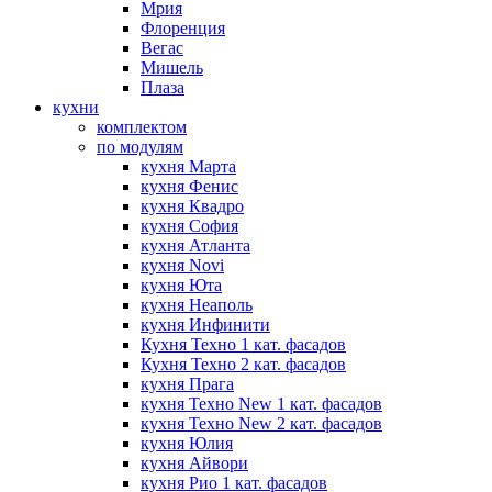
Мрия
Флоренция
Вегас
Мишель
Плаза
кухни
комплектом
по модулям
кухня Марта
кухня Фенис
кухня Квадро
кухня София
кухня Атланта
кухня Novi
кухня Юта
кухня Неаполь
кухня Инфинити
Кухня Техно 1 кат. фасадов
Кухня Техно 2 кат. фасадов
кухня Прага
кухня Техно New 1 кат. фасадов
кухня Техно New 2 кат. фасадов
кухня Юлия
кухня Айвори
кухня Рио 1 кат. фасадов