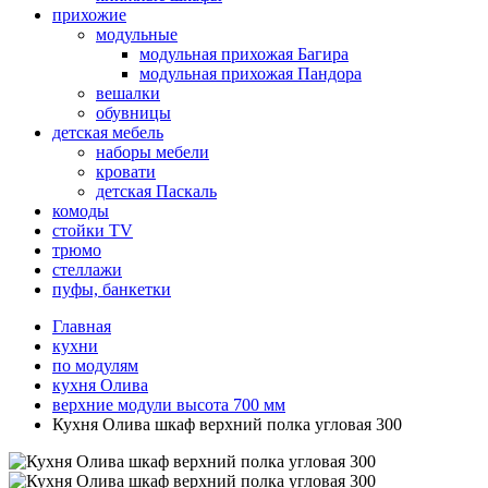
прихожие
модульные
модульная прихожая Багира
модульная прихожая Пандора
вешалки
обувницы
детская мебель
наборы мебели
кровати
детская Паскаль
комоды
стойки TV
трюмо
стеллажи
пуфы, банкетки
Главная
кухни
по модулям
кухня Олива
верхние модули высота 700 мм
Кухня Олива шкаф верхний полка угловая 300