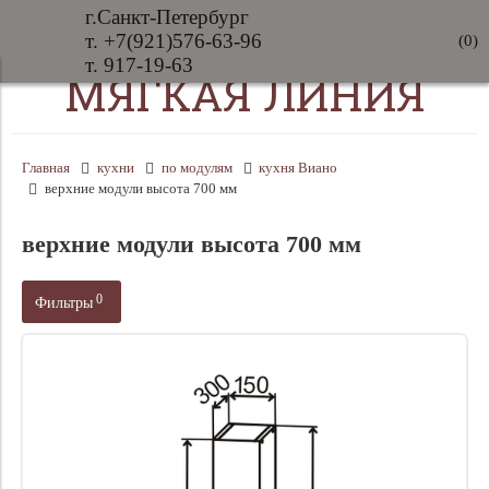
г.Санкт-Петербург
т. +7(921)576-63-96
(
0
)
т. 917-19-63
МЯГКАЯ ЛИНИЯ
Главная
кухни
по модулям
кухня Виано
верхние модули высота 700 мм
верхние модули высота 700 мм
0
Фильтры
Производитель
Цена