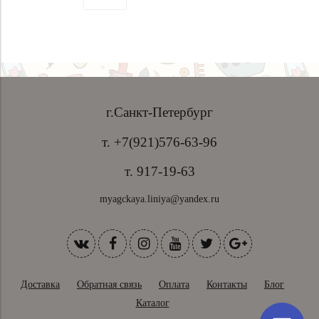
г.Санкт-Петербург
т. +7(921)576-63-96
т. 917-19-63
myagckaya.liniya@yandex.ru
Доставка
Обратная связь
Оплата
Контакты
Блог
Каталог