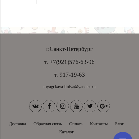
г.Санкт-Петербург
т. +7(921)576-63-96
т. 917-19-63
myagckaya.liniya@yandex.ru
Доставка
Обратная связь
Оплата
Контакты
Блог
Каталог