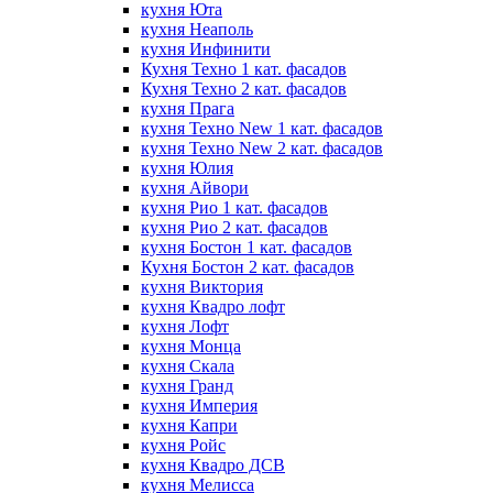
кухня Юта
кухня Неаполь
кухня Инфинити
Кухня Техно 1 кат. фасадов
Кухня Техно 2 кат. фасадов
кухня Прага
кухня Техно New 1 кат. фасадов
кухня Техно New 2 кат. фасадов
кухня Юлия
кухня Айвори
кухня Рио 1 кат. фасадов
кухня Рио 2 кат. фасадов
кухня Бостон 1 кат. фасадов
Кухня Бостон 2 кат. фасадов
кухня Виктория
кухня Квадро лофт
кухня Лофт
кухня Монца
кухня Скала
кухня Гранд
кухня Империя
кухня Капри
кухня Ройс
кухня Квадро ДСВ
кухня Мелисса