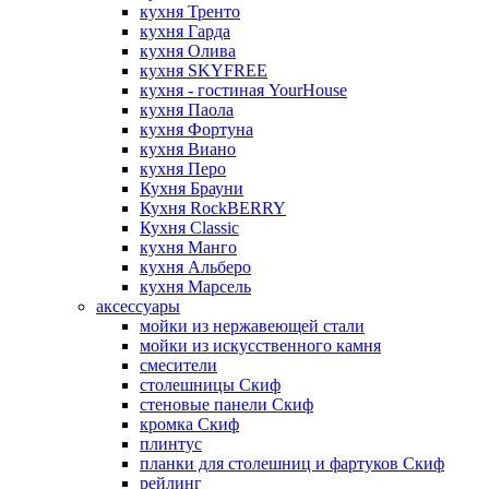
кухня Тренто
кухня Гарда
кухня Олива
кухня SKYFREE
кухня - гостиная YourHouse
кухня Паола
кухня Фортуна
кухня Виано
кухня Перо
Кухня Брауни
Кухня RockBERRY
Кухня Classic
кухня Манго
кухня Альберо
кухня Марсель
аксессуары
мойки из нержавеющей стали
мойки из искусственного камня
смесители
столешницы Скиф
стеновые панели Скиф
кромка Скиф
плинтус
планки для столешниц и фартуков Скиф
рейлинг