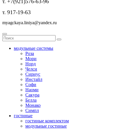
т. +7(921)576-63-96
т. 917-19-63
myagckaya.liniya@yandex.ru
модульные системы
Роза
Мори
Норд
Челси
Сириус
Инстайл
Софи
Наоми
Сакура
Белла
Монако
Симпл
гостиные
гостиные комплектом
модульные гостиные