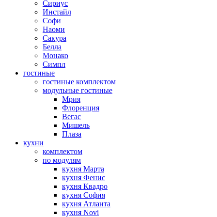
Сириус
Инстайл
Софи
Наоми
Сакура
Белла
Монако
Симпл
гостиные
гостиные комплектом
модульные гостиные
Мрия
Флоренция
Вегас
Мишель
Плаза
кухни
комплектом
по модулям
кухня Марта
кухня Фенис
кухня Квадро
кухня София
кухня Атланта
кухня Novi