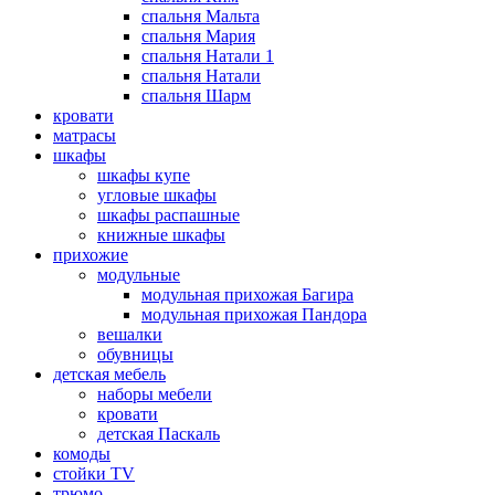
спальня Мальта
спальня Мария
спальня Натали 1
спальня Натали
спальня Шарм
кровати
матрасы
шкафы
шкафы купе
угловые шкафы
шкафы распашные
книжные шкафы
прихожие
модульные
модульная прихожая Багира
модульная прихожая Пандора
вешалки
обувницы
детская мебель
наборы мебели
кровати
детская Паскаль
комоды
стойки TV
трюмо