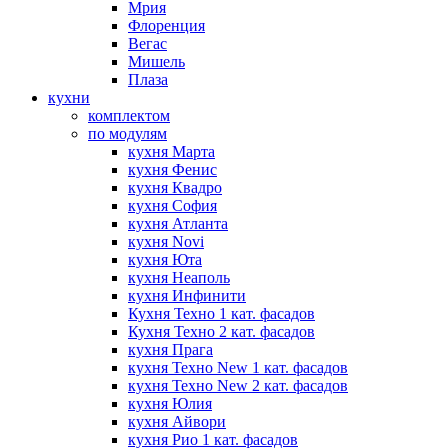
Мрия
Флоренция
Вегас
Мишель
Плаза
кухни
комплектом
по модулям
кухня Марта
кухня Фенис
кухня Квадро
кухня София
кухня Атланта
кухня Novi
кухня Юта
кухня Неаполь
кухня Инфинити
Кухня Техно 1 кат. фасадов
Кухня Техно 2 кат. фасадов
кухня Прага
кухня Техно New 1 кат. фасадов
кухня Техно New 2 кат. фасадов
кухня Юлия
кухня Айвори
кухня Рио 1 кат. фасадов