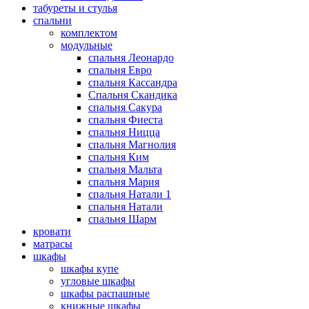
табуреты и стулья
спальни
комплектом
модульные
спальня Леонардо
спальня Евро
спальня Кассандра
Спальня Скандика
спальня Сакура
спальня Фиеста
спальня Ницца
спальня Магнолия
спальня Ким
спальня Мальта
спальня Мария
спальня Натали 1
спальня Натали
спальня Шарм
кровати
матрасы
шкафы
шкафы купе
угловые шкафы
шкафы распашные
книжные шкафы