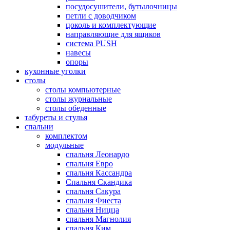
посудосушители, бутылочницы
петли с доводчиком
цоколь и комплектующие
направляющие для ящиков
система PUSH
навесы
опоры
кухонные уголки
столы
столы компьютерные
столы журнальные
столы обеденные
табуреты и стулья
спальни
комплектом
модульные
спальня Леонардо
спальня Евро
спальня Кассандра
Спальня Скандика
спальня Сакура
спальня Фиеста
спальня Ницца
спальня Магнолия
спальня Ким