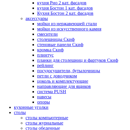
кухня Рио 2 кат. фасадов
кухня Бостон 1 кат. фасадов
Кухня Бостон 2 кат. фасадов
аксессуары
мойки из нержавеющей стали
мойки из искусственного камня
смесители
столешницы Скиф
стеновые панели Скиф
кромка Скиф
плинтус
планки для столешниц и фартуков Скиф
рейлинг
посудосушители, бутылочницы
петли с доводчиком
цоколь и комплектующие
направляющие для ящиков
система PUSH
навесы
опоры
кухонные уголки
столы
столы компьютерные
столы журнальные
столы обеденные