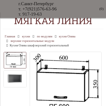
г.Санкт-Петербург
т. +7(921)576-63-96
(
0
)
т. 917-19-63
МЯГКАЯ ЛИНИЯ
Главная
кухни
по модулям
кухня Олива
верхние горизонтальные модули
Кухня Олива шкаф верхний горизонтальный