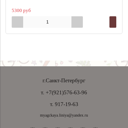
5300 руб
г.Санкт-Петербург
т. +7(921)576-63-96
т. 917-19-63
myagckaya.liniya@yandex.ru