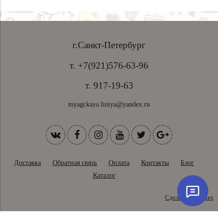
г.Санкт-Петербург
т. +7(921)576-63-96
т. 917-19-63
myagckaya.liniya@yandex.ru
Доставка
Обратная связь
Оплата
Контакты
Блог
Каталог
Сделано в InSales