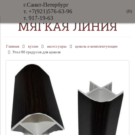
г.Санкт-Петербург
т. +7(921)576-63-96
(
0
)
т. 917-19-63
МЯГКАЯ ЛИНИЯ
Главная
кухни
аксессуары
цоколь и комплектующие
Угол 90 градусов для цоколя