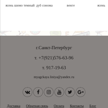
ясень шимо темный
дуб сонома
венге
ясень
г.Санкт-Петербург
т. +7(921)576-63-96
т. 917-19-63
myagckaya.liniya@yandex.ru
Доставка
Обратная связь
Оплата
Контакты
Блог