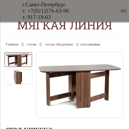
г.Санкт-Петербург
т. +7(921)576-63-96
(
0
)
т. 917-19-63
МЯГКАЯ ЛИНИЯ
Главная
столы
столы обеденные
стол книжка
стол книжка