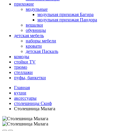
прихожие
модульные
модульная прихожая Багира
модульная прихожая Пандора
вешалки
обувницы
детская мебель
наборы мебели
кровати
детская Паскаль
комоды
стойки TV
трюмо
стеллажи
пуфы, банкетки
Главная
кухни
аксессуары
столешницы Скиф
Столешница Малага