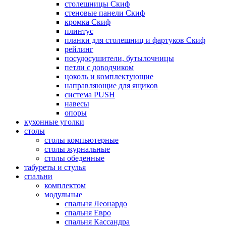
столешницы Скиф
стеновые панели Скиф
кромка Скиф
плинтус
планки для столешниц и фартуков Скиф
рейлинг
посудосушители, бутылочницы
петли с доводчиком
цоколь и комплектующие
направляющие для ящиков
система PUSH
навесы
опоры
кухонные уголки
столы
столы компьютерные
столы журнальные
столы обеденные
табуреты и стулья
спальни
комплектом
модульные
спальня Леонардо
спальня Евро
спальня Кассандра