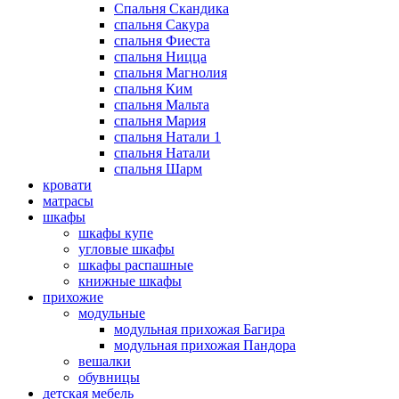
Спальня Скандика
спальня Сакура
спальня Фиеста
спальня Ницца
спальня Магнолия
спальня Ким
спальня Мальта
спальня Мария
спальня Натали 1
спальня Натали
спальня Шарм
кровати
матрасы
шкафы
шкафы купе
угловые шкафы
шкафы распашные
книжные шкафы
прихожие
модульные
модульная прихожая Багира
модульная прихожая Пандора
вешалки
обувницы
детская мебель