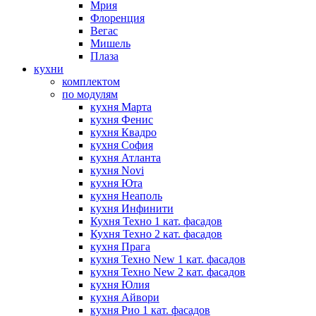
Мрия
Флоренция
Вегас
Мишель
Плаза
кухни
комплектом
по модулям
кухня Марта
кухня Фенис
кухня Квадро
кухня София
кухня Атланта
кухня Novi
кухня Юта
кухня Неаполь
кухня Инфинити
Кухня Техно 1 кат. фасадов
Кухня Техно 2 кат. фасадов
кухня Прага
кухня Техно New 1 кат. фасадов
кухня Техно New 2 кат. фасадов
кухня Юлия
кухня Айвори
кухня Рио 1 кат. фасадов