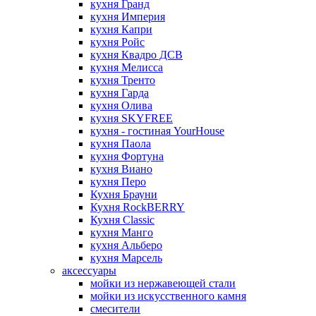
кухня Гранд
кухня Империя
кухня Капри
кухня Ройс
кухня Квадро ДСВ
кухня Мелисса
кухня Тренто
кухня Гарда
кухня Олива
кухня SKYFREE
кухня - гостиная YourHouse
кухня Паола
кухня Фортуна
кухня Виано
кухня Перо
Кухня Брауни
Кухня RockBERRY
Кухня Classic
кухня Манго
кухня Альберо
кухня Марсель
аксессуары
мойки из нержавеющей стали
мойки из искусственного камня
смесители