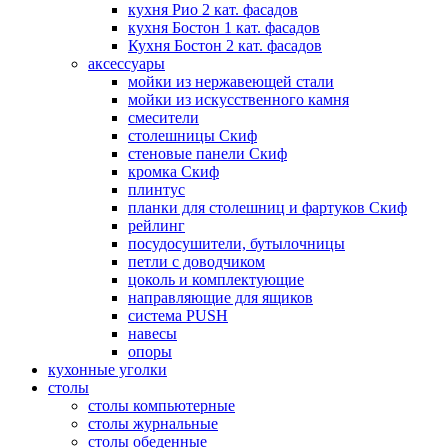
кухня Рио 2 кат. фасадов
кухня Бостон 1 кат. фасадов
Кухня Бостон 2 кат. фасадов
аксессуары
мойки из нержавеющей стали
мойки из искусственного камня
смесители
столешницы Скиф
стеновые панели Скиф
кромка Скиф
плинтус
планки для столешниц и фартуков Скиф
рейлинг
посудосушители, бутылочницы
петли с доводчиком
цоколь и комплектующие
направляющие для ящиков
система PUSH
навесы
опоры
кухонные уголки
столы
столы компьютерные
столы журнальные
столы обеденные