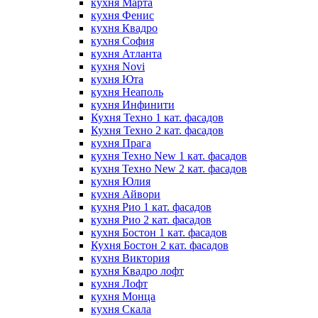
кухня Марта
кухня Фенис
кухня Квадро
кухня София
кухня Атланта
кухня Novi
кухня Юта
кухня Неаполь
кухня Инфинити
Кухня Техно 1 кат. фасадов
Кухня Техно 2 кат. фасадов
кухня Прага
кухня Техно New 1 кат. фасадов
кухня Техно New 2 кат. фасадов
кухня Юлия
кухня Айвори
кухня Рио 1 кат. фасадов
кухня Рио 2 кат. фасадов
кухня Бостон 1 кат. фасадов
Кухня Бостон 2 кат. фасадов
кухня Виктория
кухня Квадро лофт
кухня Лофт
кухня Монца
кухня Скала