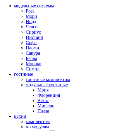
модульные системы
Роза
Мори
Норд
Челси
Сириус
Инстайл
Софи
Наоми
Сакура
Белла
Монако
Симпл
гостиные
гостиные комплектом
модульные гостиные
Мрия
Флоренция
Вегас
Мишель
Плаза
кухни
комплектом
по модулям