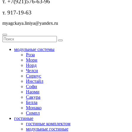
т. +7(921)576-63-96
т. 917-19-63
myagckaya.liniya@yandex.ru
модульные системы
Роза
Мори
Норд
Челси
Сириус
Инстайл
Софи
Наоми
Сакура
Белла
Монако
Симпл
гостиные
гостиные комплектом
модульные гостиные