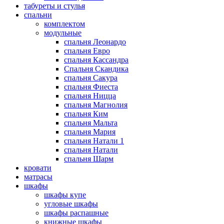
табуреты и стулья
спальни
комплектом
модульные
спальня Леонардо
спальня Евро
спальня Кассандра
Спальня Скандика
спальня Сакура
спальня Фиеста
спальня Ницца
спальня Магнолия
спальня Ким
спальня Мальта
спальня Мария
спальня Натали 1
спальня Натали
спальня Шарм
кровати
матрасы
шкафы
шкафы купе
угловые шкафы
шкафы распашные
книжные шкафы