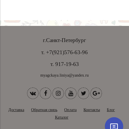
г.Санкт-Петербург
т. +7(921)576-63-96
т. 917-19-63
myagckaya.liniya@yandex.ru
Доставка
Обратная связь
Оплата
Контакты
Блог
Каталог