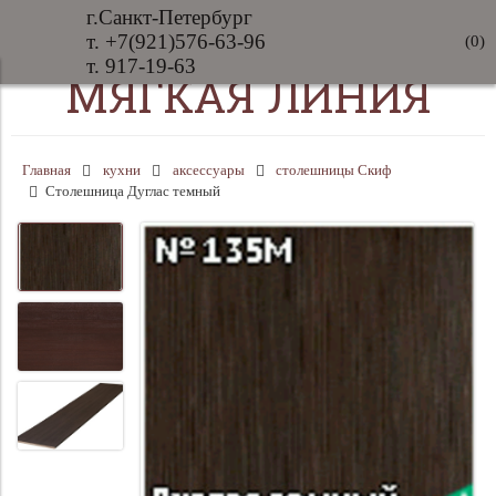
г.Санкт-Петербург
т. +7(921)576-63-96
(
0
)
т. 917-19-63
МЯГКАЯ ЛИНИЯ
Главная
кухни
аксессуары
столешницы Скиф
Столешница Дуглас темный