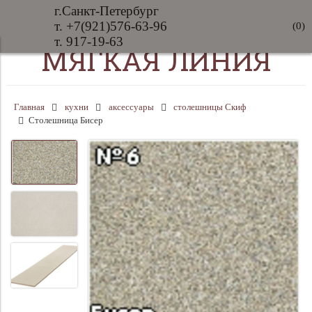
г.Санкт-Петербург
т. +7(921)576-63-96
(
0
)
т. 917-19-63
МЯГКАЯ ЛИНИЯ
Главная
кухни
аксессуары
столешницы Скиф
Столешница Бисер