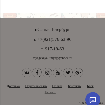
г.Санкт-Петербург
т. +7(921)576-63-96
т. 917-19-63
myagckaya.liniya@yandex.ru
Доставка
Обратная связь
Оплата
Контакты
Блог
Каталог
Сделано в InSales