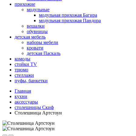
прихожие
модульные
модульная прихожая Багира
модульная прихожая Пандора
вешалки
обувницы
детская мебель
наборы мебели
кровати
детская Паскаль
комоды
стойки TV
трюмо
стеллажи
пуфы, банкетки
Главная
кухни
аксессуары
столешницы Скиф
Столешница Артстоун