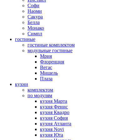
Софи
Наоми
Сакура
Белла
Монако
Симпл
гостиные
гостиные комплектом
модульные гостиные
Мрия
Флоренция
Вегас
Мишель
Плаза
кухни
комплектом
по модулям
кухня Марта
кухня Фенис
кухня Квадро
кухня София
кухня Атланта
кухня Novi
кухня Юта