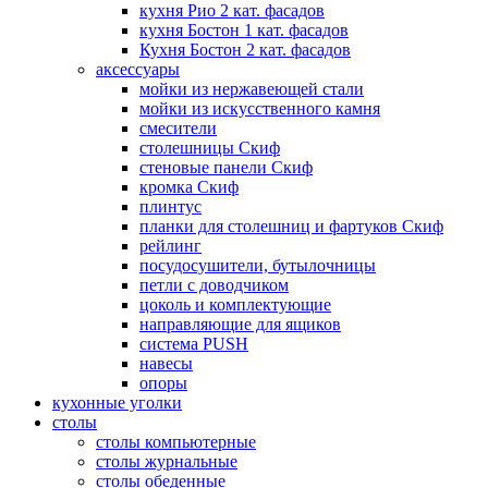
кухня Рио 2 кат. фасадов
кухня Бостон 1 кат. фасадов
Кухня Бостон 2 кат. фасадов
аксессуары
мойки из нержавеющей стали
мойки из искусственного камня
смесители
столешницы Скиф
стеновые панели Скиф
кромка Скиф
плинтус
планки для столешниц и фартуков Скиф
рейлинг
посудосушители, бутылочницы
петли с доводчиком
цоколь и комплектующие
направляющие для ящиков
система PUSH
навесы
опоры
кухонные уголки
столы
столы компьютерные
столы журнальные
столы обеденные