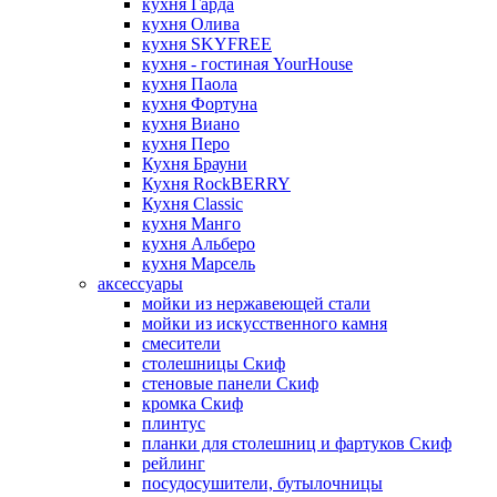
кухня Гарда
кухня Олива
кухня SKYFREE
кухня - гостиная YourHouse
кухня Паола
кухня Фортуна
кухня Виано
кухня Перо
Кухня Брауни
Кухня RockBERRY
Кухня Classic
кухня Манго
кухня Альберо
кухня Марсель
аксессуары
мойки из нержавеющей стали
мойки из искусственного камня
смесители
столешницы Скиф
стеновые панели Скиф
кромка Скиф
плинтус
планки для столешниц и фартуков Скиф
рейлинг
посудосушители, бутылочницы