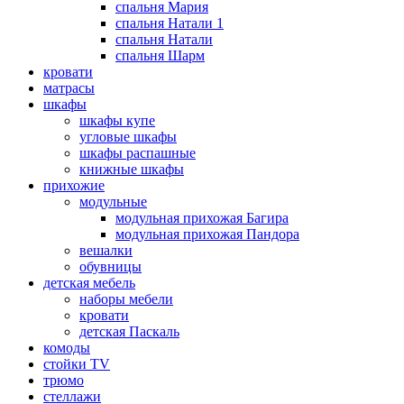
спальня Мария
спальня Натали 1
спальня Натали
спальня Шарм
кровати
матрасы
шкафы
шкафы купе
угловые шкафы
шкафы распашные
книжные шкафы
прихожие
модульные
модульная прихожая Багира
модульная прихожая Пандора
вешалки
обувницы
детская мебель
наборы мебели
кровати
детская Паскаль
комоды
стойки TV
трюмо
стеллажи