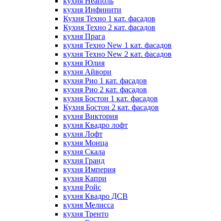
кухня Неаполь
кухня Инфинити
Кухня Техно 1 кат. фасадов
Кухня Техно 2 кат. фасадов
кухня Прага
кухня Техно New 1 кат. фасадов
кухня Техно New 2 кат. фасадов
кухня Юлия
кухня Айвори
кухня Рио 1 кат. фасадов
кухня Рио 2 кат. фасадов
кухня Бостон 1 кат. фасадов
Кухня Бостон 2 кат. фасадов
кухня Виктория
кухня Квадро лофт
кухня Лофт
кухня Монца
кухня Скала
кухня Гранд
кухня Империя
кухня Капри
кухня Ройс
кухня Квадро ДСВ
кухня Мелисса
кухня Тренто