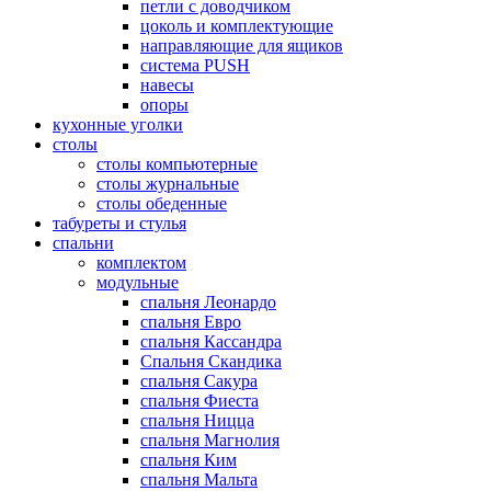
петли с доводчиком
цоколь и комплектующие
направляющие для ящиков
система PUSH
навесы
опоры
кухонные уголки
столы
столы компьютерные
столы журнальные
столы обеденные
табуреты и стулья
спальни
комплектом
модульные
спальня Леонардо
спальня Евро
спальня Кассандра
Спальня Скандика
спальня Сакура
спальня Фиеста
спальня Ницца
спальня Магнолия
спальня Ким
спальня Мальта