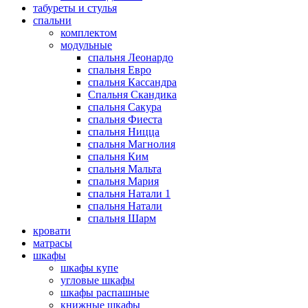
табуреты и стулья
спальни
комплектом
модульные
спальня Леонардо
спальня Евро
спальня Кассандра
Спальня Скандика
спальня Сакура
спальня Фиеста
спальня Ницца
спальня Магнолия
спальня Ким
спальня Мальта
спальня Мария
спальня Натали 1
спальня Натали
спальня Шарм
кровати
матрасы
шкафы
шкафы купе
угловые шкафы
шкафы распашные
книжные шкафы