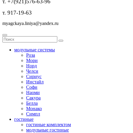
т. +7(921)576-63-96
т. 917-19-63
myagckaya.liniya@yandex.ru
модульные системы
Роза
Мори
Норд
Челси
Сириус
Инстайл
Софи
Наоми
Сакура
Белла
Монако
Симпл
гостиные
гостиные комплектом
модульные гостиные