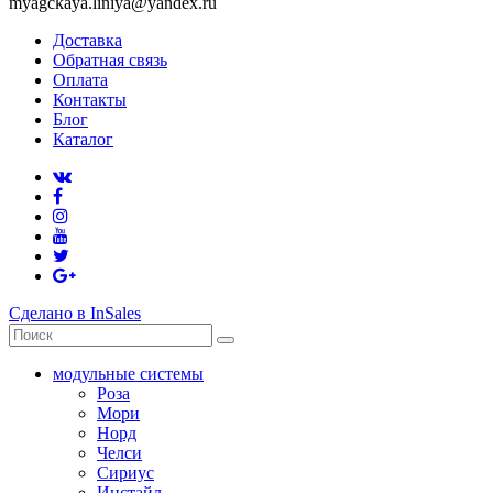
myagckaya.liniya@yandex.ru
Доставка
Обратная связь
Оплата
Контакты
Блог
Каталог
Сделано в InSales
модульные системы
Роза
Мори
Норд
Челси
Сириус
Инстайл