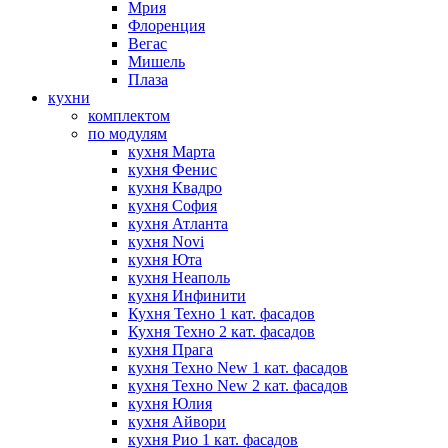
Мрия
Флоренция
Вегас
Мишель
Плаза
кухни
комплектом
по модулям
кухня Марта
кухня Фенис
кухня Квадро
кухня София
кухня Атланта
кухня Novi
кухня Юта
кухня Неаполь
кухня Инфинити
Кухня Техно 1 кат. фасадов
Кухня Техно 2 кат. фасадов
кухня Прага
кухня Техно New 1 кат. фасадов
кухня Техно New 2 кат. фасадов
кухня Юлия
кухня Айвори
кухня Рио 1 кат. фасадов