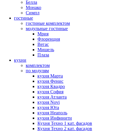
Белла
Монако
Симпл
гостиные
гостиные комплектом
модульные гостиные
Мрия
Флоренция
Вегас
Мишель
Плаза
кухни
комплектом
по модулям
кухня Марта
кухня Фенис
кухня Квадро
кухня София
кухня Атланта
кухня Novi
кухня Юта
кухня Неаполь
кухня Инфинити
Кухня Техно 1 кат. фасадов
Кухня Техно 2 кат. фасадов