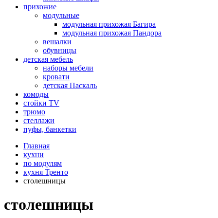
прихожие
модульные
модульная прихожая Багира
модульная прихожая Пандора
вешалки
обувницы
детская мебель
наборы мебели
кровати
детская Паскаль
комоды
стойки TV
трюмо
стеллажи
пуфы, банкетки
Главная
кухни
по модулям
кухня Тренто
столешницы
столешницы