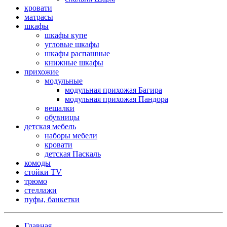
кровати
матрасы
шкафы
шкафы купе
угловые шкафы
шкафы распашные
книжные шкафы
прихожие
модульные
модульная прихожая Багира
модульная прихожая Пандора
вешалки
обувницы
детская мебель
наборы мебели
кровати
детская Паскаль
комоды
стойки TV
трюмо
стеллажи
пуфы, банкетки
Главная