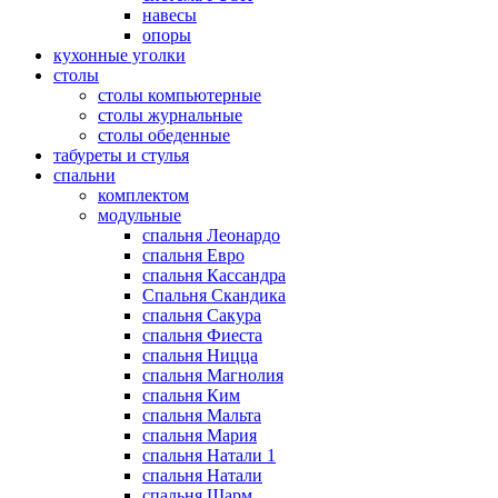
навесы
опоры
кухонные уголки
столы
столы компьютерные
столы журнальные
столы обеденные
табуреты и стулья
спальни
комплектом
модульные
спальня Леонардо
спальня Евро
спальня Кассандра
Спальня Скандика
спальня Сакура
спальня Фиеста
спальня Ницца
спальня Магнолия
спальня Ким
спальня Мальта
спальня Мария
спальня Натали 1
спальня Натали
спальня Шарм