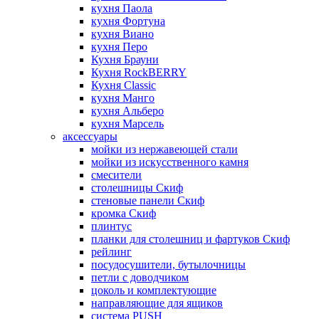
кухня Паола
кухня Фортуна
кухня Виано
кухня Перо
Кухня Брауни
Кухня RockBERRY
Кухня Classic
кухня Манго
кухня Альберо
кухня Марсель
аксессуары
мойки из нержавеющей стали
мойки из искусственного камня
смесители
столешницы Скиф
стеновые панели Скиф
кромка Скиф
плинтус
планки для столешниц и фартуков Скиф
рейлинг
посудосушители, бутылочницы
петли с доводчиком
цоколь и комплектующие
направляющие для ящиков
система PUSH