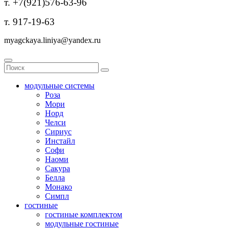
т. +7(921)576-63-96
т. 917-19-63
myagckaya.liniya@yandex.ru
модульные системы
Роза
Мори
Норд
Челси
Сириус
Инстайл
Софи
Наоми
Сакура
Белла
Монако
Симпл
гостиные
гостиные комплектом
модульные гостиные