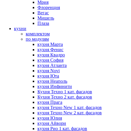
Мрия
Флоренция
Вегас
Мишель
Плаза
кухни
комплектом
по модулям
кухня Марта
кухня Фенис
кухня Квадро
кухня София
кухня Атланта
кухня Novi
кухня Юта
кухня Неаполь
кухня Инфинити
Кухня Техно 1 кат. фасадов
Кухня Техно 2 кат. фасадов
кухня Прага
кухня Техно New 1 кат. фасадов
кухня Техно New 2 кат. фасадов
кухня Юлия
кухня Айвори
кухня Рио 1 кат. фасадов