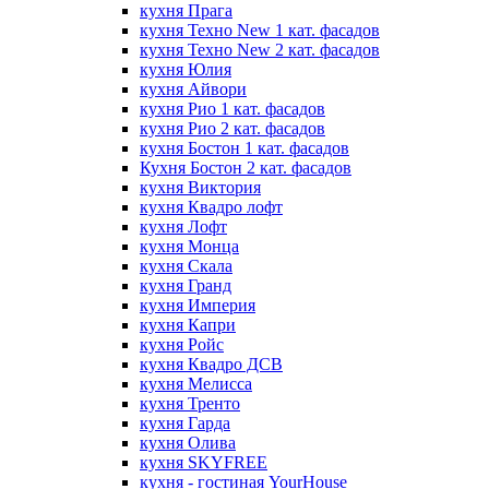
кухня Прага
кухня Техно New 1 кат. фасадов
кухня Техно New 2 кат. фасадов
кухня Юлия
кухня Айвори
кухня Рио 1 кат. фасадов
кухня Рио 2 кат. фасадов
кухня Бостон 1 кат. фасадов
Кухня Бостон 2 кат. фасадов
кухня Виктория
кухня Квадро лофт
кухня Лофт
кухня Монца
кухня Скала
кухня Гранд
кухня Империя
кухня Капри
кухня Ройс
кухня Квадро ДСВ
кухня Мелисса
кухня Тренто
кухня Гарда
кухня Олива
кухня SKYFREE
кухня - гостиная YourHouse