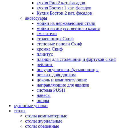
кухня Рио 2 кат. фасадов
кухня Бостон 1 кат. фасадов
Кухня Бостон 2 кат. фасадов
аксессуары
мойки из нержавеющей стали
мойки из искусственного камня
смесители
столешницы Скиф
стеновые панели Скиф
кромка Скиф
плинтус
планки для столешниц и фартуков Скиф
рейлинг
посудосушители, бутылочницы
петли с доводчиком
цоколь и комплектующие
направляющие для ящиков
система PUSH
навесы
опоры
кухонные уголки
столы
столы компьютерные
столы журнальные
столы обеденные