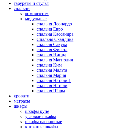
табуреты и стулья
спальни
комплектом
модульные
спальня Леонардо
спальня Евро
спальня Кассандра
Спальня Скандика
спальня Сакура
спальня Фиеста
спальня Ницца
спальня Магнолия
спальня Ким
спальня Мальта
спальня Мария
спальня Натали 1
спальня Натали
спальня Шарм
кровати
матрасы
шкафы
шкафы купе
угловые шкафы
шкафы распашные
книжные шкафы