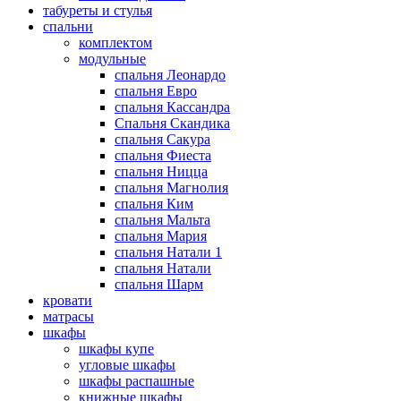
табуреты и стулья
спальни
комплектом
модульные
спальня Леонардо
спальня Евро
спальня Кассандра
Спальня Скандика
спальня Сакура
спальня Фиеста
спальня Ницца
спальня Магнолия
спальня Ким
спальня Мальта
спальня Мария
спальня Натали 1
спальня Натали
спальня Шарм
кровати
матрасы
шкафы
шкафы купе
угловые шкафы
шкафы распашные
книжные шкафы