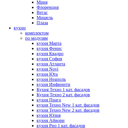
Мрия
Флоренция
Вегас
Мишель
Плаза
кухни
комплектом
по модулям
кухня Марта
кухня Фенис
кухня Квадро
кухня София
кухня Атланта
кухня Novi
кухня Юта
кухня Неаполь
кухня Инфинити
Кухня Техно 1 кат. фасадов
Кухня Техно 2 кат. фасадов
кухня Прага
кухня Техно New 1 кат. фасадов
кухня Техно New 2 кат. фасадов
кухня Юлия
кухня Айвори
кухня Рио 1 кат. фасадов