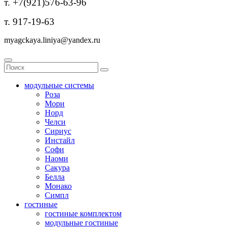
т. +7(921)576-63-96
т. 917-19-63
myagckaya.liniya@yandex.ru
модульные системы
Роза
Мори
Норд
Челси
Сириус
Инстайл
Софи
Наоми
Сакура
Белла
Монако
Симпл
гостиные
гостиные комплектом
модульные гостиные