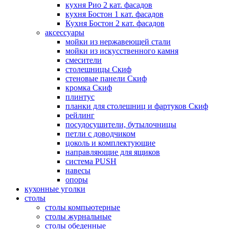
кухня Рио 2 кат. фасадов
кухня Бостон 1 кат. фасадов
Кухня Бостон 2 кат. фасадов
аксессуары
мойки из нержавеющей стали
мойки из искусственного камня
смесители
столешницы Скиф
стеновые панели Скиф
кромка Скиф
плинтус
планки для столешниц и фартуков Скиф
рейлинг
посудосушители, бутылочницы
петли с доводчиком
цоколь и комплектующие
направляющие для ящиков
система PUSH
навесы
опоры
кухонные уголки
столы
столы компьютерные
столы журнальные
столы обеденные