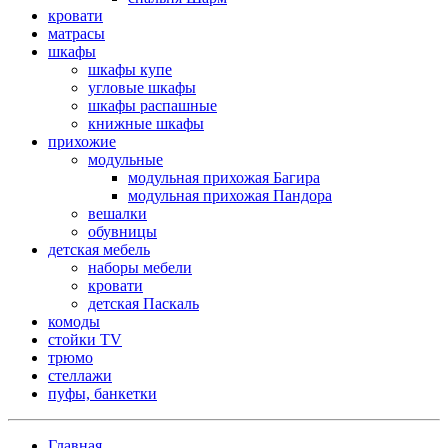
кровати
матрасы
шкафы
шкафы купе
угловые шкафы
шкафы распашные
книжные шкафы
прихожие
модульные
модульная прихожая Багира
модульная прихожая Пандора
вешалки
обувницы
детская мебель
наборы мебели
кровати
детская Паскаль
комоды
стойки TV
трюмо
стеллажи
пуфы, банкетки
Главная