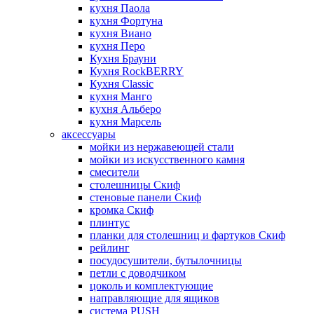
кухня Паола
кухня Фортуна
кухня Виано
кухня Перо
Кухня Брауни
Кухня RockBERRY
Кухня Classic
кухня Манго
кухня Альберо
кухня Марсель
аксессуары
мойки из нержавеющей стали
мойки из искусственного камня
смесители
столешницы Скиф
стеновые панели Скиф
кромка Скиф
плинтус
планки для столешниц и фартуков Скиф
рейлинг
посудосушители, бутылочницы
петли с доводчиком
цоколь и комплектующие
направляющие для ящиков
система PUSH