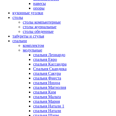
навесы
опоры
кухонные уголки
столы
столы компьютерные
столы журнальные
столы обеденные
табуреты и стулья
спальни
комплектом
модульные
спальня Леонардо
спальня Евро
спальня Кассандра
Спальня Скандика
спальня Сакура
спальня Фиеста
спальня Ницца
спальня Магнолия
спальня Ким
спальня Мальта
спальня Мария
спальня Натали 1
спальня Натали
спальня Шарм