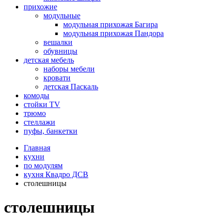
прихожие
модульные
модульная прихожая Багира
модульная прихожая Пандора
вешалки
обувницы
детская мебель
наборы мебели
кровати
детская Паскаль
комоды
стойки TV
трюмо
стеллажи
пуфы, банкетки
Главная
кухни
по модулям
кухня Квадро ДСВ
столешницы
столешницы