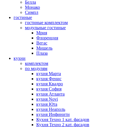
Белла
Монако
Симпл
гостиные
гостиные комплектом
модульные гостиные
Мрия
Флоренция
Вегас
Мишель
Плаза
кухни
комплектом
по модулям
кухня Марта
кухня Фенис
кухня Квадро
кухня София
кухня Атланта
кухня Novi
кухня Юта
кухня Неаполь
кухня Инфинити
Кухня Техно 1 кат. фасадов
Кухня Техно 2 кат. фасадов