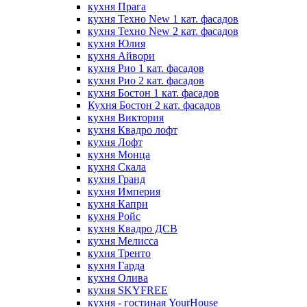
кухня Прага
кухня Техно New 1 кат. фасадов
кухня Техно New 2 кат. фасадов
кухня Юлия
кухня Айвори
кухня Рио 1 кат. фасадов
кухня Рио 2 кат. фасадов
кухня Бостон 1 кат. фасадов
Кухня Бостон 2 кат. фасадов
кухня Виктория
кухня Квадро лофт
кухня Лофт
кухня Монца
кухня Скала
кухня Гранд
кухня Империя
кухня Капри
кухня Ройс
кухня Квадро ДСВ
кухня Мелисса
кухня Тренто
кухня Гарда
кухня Олива
кухня SKYFREE
кухня - гостиная YourHouse