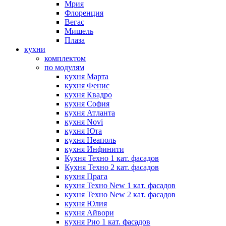
Мрия
Флоренция
Вегас
Мишель
Плаза
кухни
комплектом
по модулям
кухня Марта
кухня Фенис
кухня Квадро
кухня София
кухня Атланта
кухня Novi
кухня Юта
кухня Неаполь
кухня Инфинити
Кухня Техно 1 кат. фасадов
Кухня Техно 2 кат. фасадов
кухня Прага
кухня Техно New 1 кат. фасадов
кухня Техно New 2 кат. фасадов
кухня Юлия
кухня Айвори
кухня Рио 1 кат. фасадов