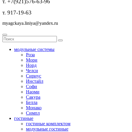
т. +7(921)576-63-96
т. 917-19-63
myagckaya.liniya@yandex.ru
модульные системы
Роза
Мори
Норд
Челси
Сириус
Инстайл
Софи
Наоми
Сакура
Белла
Монако
Симпл
гостиные
гостиные комплектом
модульные гостиные