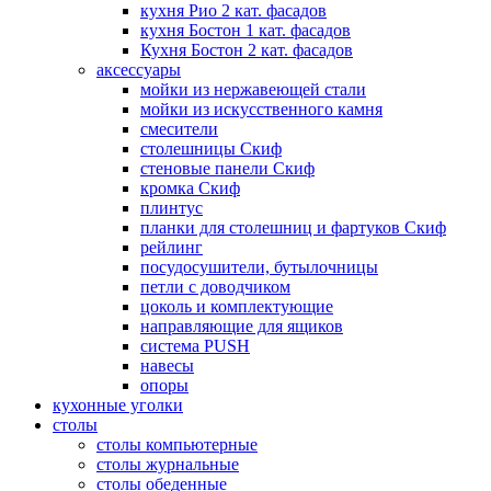
кухня Рио 2 кат. фасадов
кухня Бостон 1 кат. фасадов
Кухня Бостон 2 кат. фасадов
аксессуары
мойки из нержавеющей стали
мойки из искусственного камня
смесители
столешницы Скиф
стеновые панели Скиф
кромка Скиф
плинтус
планки для столешниц и фартуков Скиф
рейлинг
посудосушители, бутылочницы
петли с доводчиком
цоколь и комплектующие
направляющие для ящиков
система PUSH
навесы
опоры
кухонные уголки
столы
столы компьютерные
столы журнальные
столы обеденные