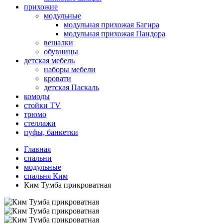
прихожие
модульные
модульная прихожая Багира
модульная прихожая Пандора
вешалки
обувницы
детская мебель
наборы мебели
кровати
детская Паскаль
комоды
стойки TV
трюмо
стеллажи
пуфы, банкетки
Главная
спальни
модульные
спальня Ким
Ким Тумба прикроватная