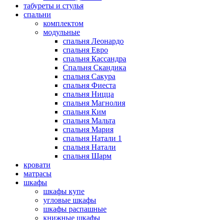
табуреты и стулья
спальни
комплектом
модульные
спальня Леонардо
спальня Евро
спальня Кассандра
Спальня Скандика
спальня Сакура
спальня Фиеста
спальня Ницца
спальня Магнолия
спальня Ким
спальня Мальта
спальня Мария
спальня Натали 1
спальня Натали
спальня Шарм
кровати
матрасы
шкафы
шкафы купе
угловые шкафы
шкафы распашные
книжные шкафы