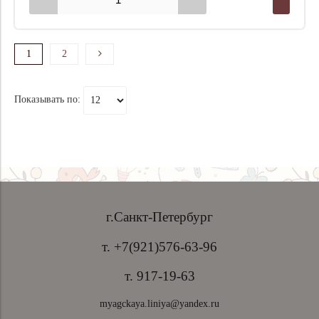
1
2
Показывать по:
г.Санкт-Петербург
т. +7(921)576-63-96
т. 917-19-63
myagckaya.liniya@yandex.ru