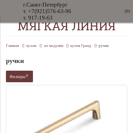
г.Санкт-Петербург
т. +7(921)576-63-96
(
0
)
т. 917-19-63
МЯГКАЯ ЛИНИЯ
Главная
кухни
по модулям
кухня Гранд
ручки
ручки
0
Фильтры
Цена