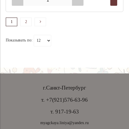
1
2
Показывать по:
г.Санкт-Петербург
т. +7(921)576-63-96
т. 917-19-63
myagckaya.liniya@yandex.ru