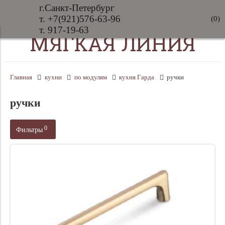
г.Санкт-Петербург
т. +7(921)576-63-96
(
0
)
т. 917-19-63
МЯГКАЯ ЛИНИЯ
Главная
кухни
по модулям
кухня Гарда
ручки
ручки
0
Фильтры
Цена