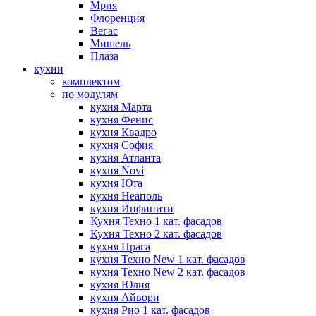
Мрия
Флоренция
Вегас
Мишель
Плаза
кухни
комплектом
по модулям
кухня Марта
кухня Фенис
кухня Квадро
кухня София
кухня Атланта
кухня Novi
кухня Юта
кухня Неаполь
кухня Инфинити
Кухня Техно 1 кат. фасадов
Кухня Техно 2 кат. фасадов
кухня Прага
кухня Техно New 1 кат. фасадов
кухня Техно New 2 кат. фасадов
кухня Юлия
кухня Айвори
кухня Рио 1 кат. фасадов