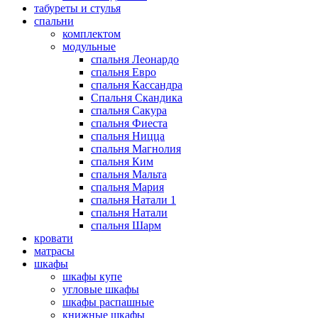
табуреты и стулья
спальни
комплектом
модульные
спальня Леонардо
спальня Евро
спальня Кассандра
Спальня Скандика
спальня Сакура
спальня Фиеста
спальня Ницца
спальня Магнолия
спальня Ким
спальня Мальта
спальня Мария
спальня Натали 1
спальня Натали
спальня Шарм
кровати
матрасы
шкафы
шкафы купе
угловые шкафы
шкафы распашные
книжные шкафы