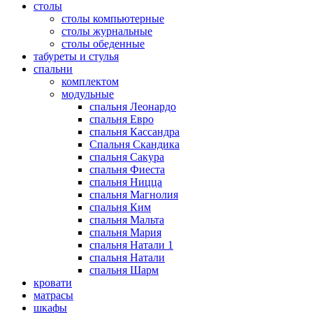
столы
столы компьютерные
столы журнальные
столы обеденные
табуреты и стулья
спальни
комплектом
модульные
спальня Леонардо
спальня Евро
спальня Кассандра
Спальня Скандика
спальня Сакура
спальня Фиеста
спальня Ницца
спальня Магнолия
спальня Ким
спальня Мальта
спальня Мария
спальня Натали 1
спальня Натали
спальня Шарм
кровати
матрасы
шкафы