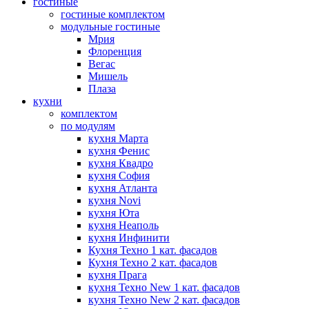
гостиные
гостиные комплектом
модульные гостиные
Мрия
Флоренция
Вегас
Мишель
Плаза
кухни
комплектом
по модулям
кухня Марта
кухня Фенис
кухня Квадро
кухня София
кухня Атланта
кухня Novi
кухня Юта
кухня Неаполь
кухня Инфинити
Кухня Техно 1 кат. фасадов
Кухня Техно 2 кат. фасадов
кухня Прага
кухня Техно New 1 кат. фасадов
кухня Техно New 2 кат. фасадов