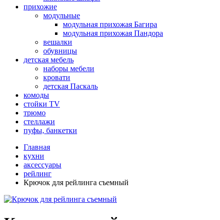
прихожие
модульные
модульная прихожая Багира
модульная прихожая Пандора
вешалки
обувницы
детская мебель
наборы мебели
кровати
детская Паскаль
комоды
стойки TV
трюмо
стеллажи
пуфы, банкетки
Главная
кухни
аксессуары
рейлинг
Крючок для рейлинга съемный