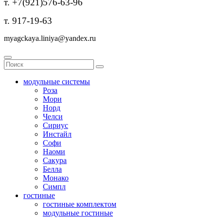
т. +7(921)576-63-96
т. 917-19-63
myagckaya.liniya@yandex.ru
модульные системы
Роза
Мори
Норд
Челси
Сириус
Инстайл
Софи
Наоми
Сакура
Белла
Монако
Симпл
гостиные
гостиные комплектом
модульные гостиные