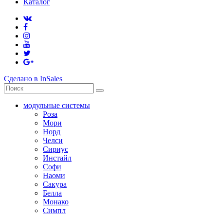
Каталог
Сделано в InSales
модульные системы
Роза
Мори
Норд
Челси
Сириус
Инстайл
Софи
Наоми
Сакура
Белла
Монако
Симпл