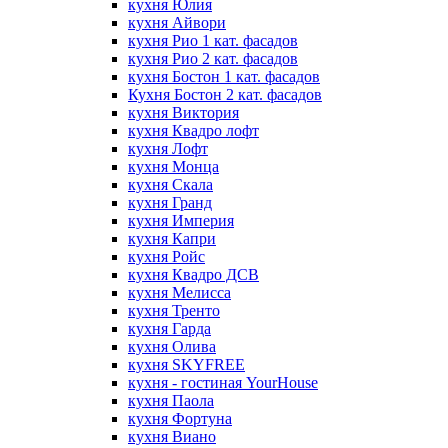
кухня Юлия
кухня Айвори
кухня Рио 1 кат. фасадов
кухня Рио 2 кат. фасадов
кухня Бостон 1 кат. фасадов
Кухня Бостон 2 кат. фасадов
кухня Виктория
кухня Квадро лофт
кухня Лофт
кухня Монца
кухня Скала
кухня Гранд
кухня Империя
кухня Капри
кухня Ройс
кухня Квадро ДСВ
кухня Мелисса
кухня Тренто
кухня Гарда
кухня Олива
кухня SKYFREE
кухня - гостиная YourHouse
кухня Паола
кухня Фортуна
кухня Виано