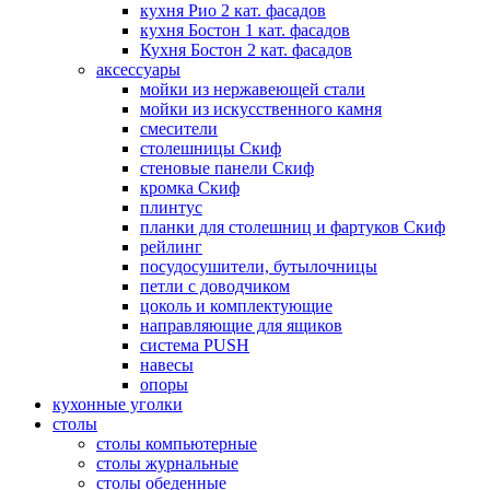
кухня Рио 2 кат. фасадов
кухня Бостон 1 кат. фасадов
Кухня Бостон 2 кат. фасадов
аксессуары
мойки из нержавеющей стали
мойки из искусственного камня
смесители
столешницы Скиф
стеновые панели Скиф
кромка Скиф
плинтус
планки для столешниц и фартуков Скиф
рейлинг
посудосушители, бутылочницы
петли с доводчиком
цоколь и комплектующие
направляющие для ящиков
система PUSH
навесы
опоры
кухонные уголки
столы
столы компьютерные
столы журнальные
столы обеденные