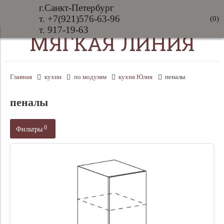
г.Санкт-Петербург
т. +7(921)576-63-96
(
0
)
т. 917-19-63
МЯГКАЯ ЛИНИЯ
Главная
кухни
по модулям
кухня Юлия
пеналы
пеналы
0
Фильтры
Производитель
Цена