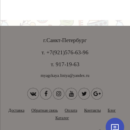
г.Санкт-Петербург
т. +7(921)576-63-96
т. 917-19-63
myagckaya.liniya@yandex.ru
Доставка
Обратная связь
Оплата
Контакты
Блог
Каталог