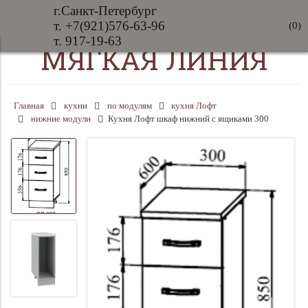
г.Санкт-Петербург
т. +7(921)576-63-96
(
0
)
т. 917-19-63
МЯГКАЯ ЛИНИЯ
Главная
кухни
по модулям
кухня Лофт
нижние модули
Кухня Лофт шкаф нижний с ящиками 300