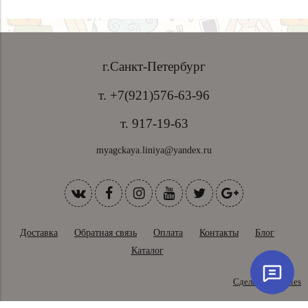
г.Санкт-Петербург
т. +7(921)576-63-96
т. 917-19-63
myagckaya.liniya@yandex.ru
Доставка
Обратная связь
Оплата
Контакты
Блог
Каталог
Сделано в InSales