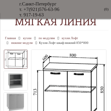
г.Санкт-Петербург
т. +7(921)576-63-96
(
0
)
т. 917-19-63
МЯГКАЯ ЛИНИЯ
Главная
кухни
по модулям
кухня Лофт
нижние модули
Кухня Лофт шкаф нижний 850*800