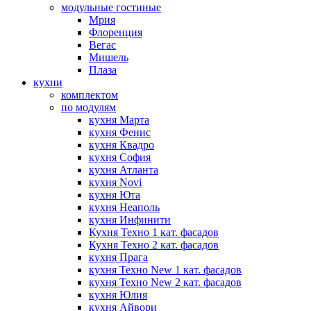
модульные гостиные
Мрия
Флоренция
Вегас
Мишель
Плаза
кухни
комплектом
по модулям
кухня Марта
кухня Фенис
кухня Квадро
кухня София
кухня Атланта
кухня Novi
кухня Юта
кухня Неаполь
кухня Инфинити
Кухня Техно 1 кат. фасадов
Кухня Техно 2 кат. фасадов
кухня Прага
кухня Техно New 1 кат. фасадов
кухня Техно New 2 кат. фасадов
кухня Юлия
кухня Айвори