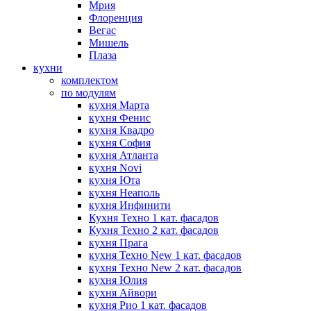
Мрия
Флоренция
Вегас
Мишель
Плаза
кухни
комплектом
по модулям
кухня Марта
кухня Фенис
кухня Квадро
кухня София
кухня Атланта
кухня Novi
кухня Юта
кухня Неаполь
кухня Инфинити
Кухня Техно 1 кат. фасадов
Кухня Техно 2 кат. фасадов
кухня Прага
кухня Техно New 1 кат. фасадов
кухня Техно New 2 кат. фасадов
кухня Юлия
кухня Айвори
кухня Рио 1 кат. фасадов