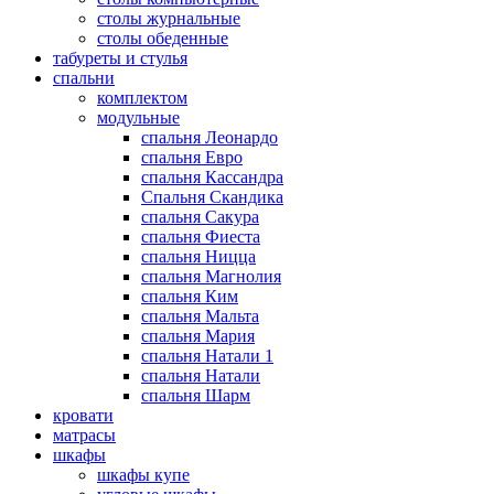
столы журнальные
столы обеденные
табуреты и стулья
спальни
комплектом
модульные
спальня Леонардо
спальня Евро
спальня Кассандра
Спальня Скандика
спальня Сакура
спальня Фиеста
спальня Ницца
спальня Магнолия
спальня Ким
спальня Мальта
спальня Мария
спальня Натали 1
спальня Натали
спальня Шарм
кровати
матрасы
шкафы
шкафы купе