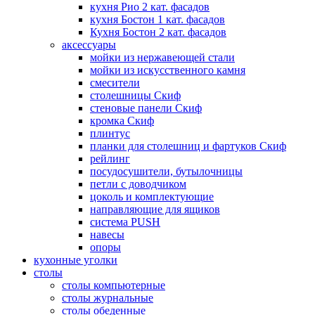
кухня Рио 2 кат. фасадов
кухня Бостон 1 кат. фасадов
Кухня Бостон 2 кат. фасадов
аксессуары
мойки из нержавеющей стали
мойки из искусственного камня
смесители
столешницы Скиф
стеновые панели Скиф
кромка Скиф
плинтус
планки для столешниц и фартуков Скиф
рейлинг
посудосушители, бутылочницы
петли с доводчиком
цоколь и комплектующие
направляющие для ящиков
система PUSH
навесы
опоры
кухонные уголки
столы
столы компьютерные
столы журнальные
столы обеденные