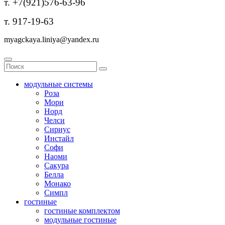
т. +7(921)576-63-96
т. 917-19-63
myagckaya.liniya@yandex.ru
модульные системы
Роза
Мори
Норд
Челси
Сириус
Инстайл
Софи
Наоми
Сакура
Белла
Монако
Симпл
гостиные
гостиные комплектом
модульные гостиные