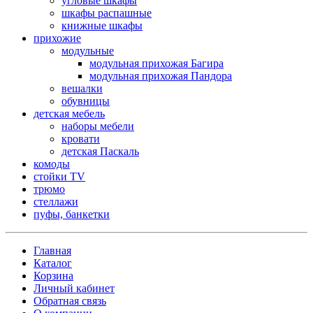
угловые шкафы
шкафы распашные
книжные шкафы
прихожие
модульные
модульная прихожая Багира
модульная прихожая Пандора
вешалки
обувницы
детская мебель
наборы мебели
кровати
детская Паскаль
комоды
стойки TV
трюмо
стеллажи
пуфы, банкетки
Главная
Каталог
Корзина
Личный кабинет
Обратная связь