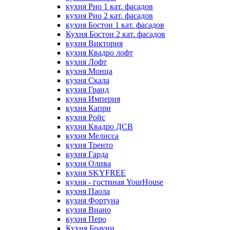
кухня Рио 1 кат. фасадов
кухня Рио 2 кат. фасадов
кухня Бостон 1 кат. фасадов
Кухня Бостон 2 кат. фасадов
кухня Виктория
кухня Квадро лофт
кухня Лофт
кухня Монца
кухня Скала
кухня Гранд
кухня Империя
кухня Капри
кухня Ройс
кухня Квадро ДСВ
кухня Мелисса
кухня Тренто
кухня Гарда
кухня Олива
кухня SKYFREE
кухня - гостиная YourHouse
кухня Паола
кухня Фортуна
кухня Виано
кухня Перо
Кухня Брауни