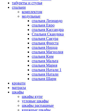
табуреты и стулья
спальни
комплектом
модульные
спальня Леонардо
спальня Евро
спальня Кассандра
Спальня Скандика
спальня Сакура
спальня Фиеста
спальня Ницца
спальня Магнолия
спальня Ким
спальня Мальта
спальня Мария
спальня Натали 1
спальня Натали
спальня Шарм
кровати
матрасы
шкафы
шкафы купе
угловые шкафы
шкафы распашные
книжные шкафы