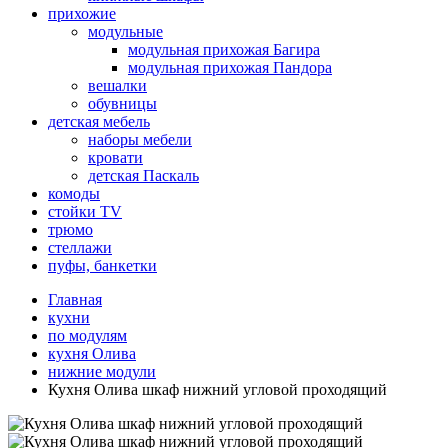
прихожие
модульные
модульная прихожая Багира
модульная прихожая Пандора
вешалки
обувницы
детская мебель
наборы мебели
кровати
детская Паскаль
комоды
стойки TV
трюмо
стеллажи
пуфы, банкетки
Главная
кухни
по модулям
кухня Олива
нижние модули
Кухня Олива шкаф нижний угловой проходящий