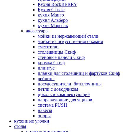
Кухня RockBERRY
Кухня Classic
кухня Манго
кухня Альберо
кухня Марсель
аксессуары
мойки из нержавеющей стали
мойки из искусственного камня
смесители
столешницы Скиф
стеновые панели Скиф
кромка Скиф
плинтус
планки для столешниц и фартуков Скиф
рейлинг
посудосушители, бутылочницы
петли с доводчиком
цоколь и комплектующие
направляющие для ящиков
система PUSH
навесы
опоры
кухонные уголки
столы
столы компьютерные