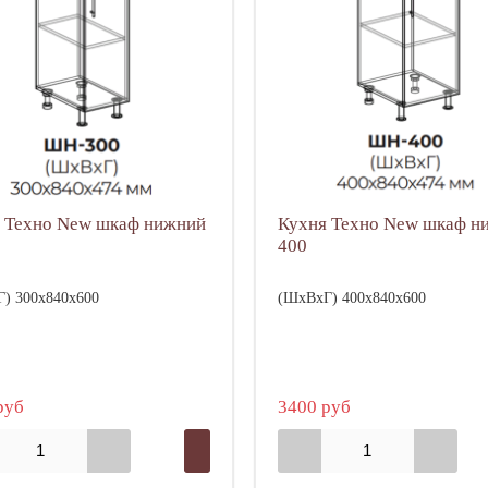
 Техно New шкаф нижний
Кухня Техно New шкаф н
400
) 300х840х600
(ШхВхГ) 400х840х600
руб
3400 руб