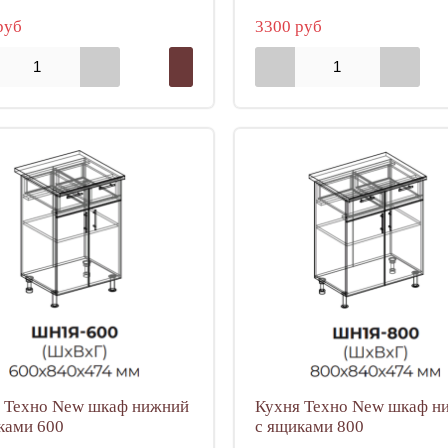
руб
3300 руб
 Техно New шкаф нижний
Кухня Техно New шкаф н
ками 600
с ящиками 800