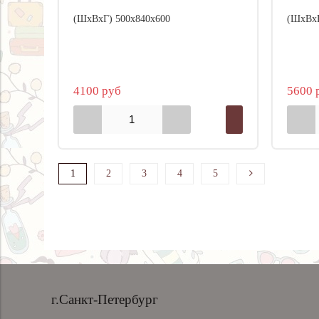
(ШхВхГ) 500х840х600
(ШхВхГ
4100 руб
5600 
1
2
3
4
5
г.Санкт-Петербург