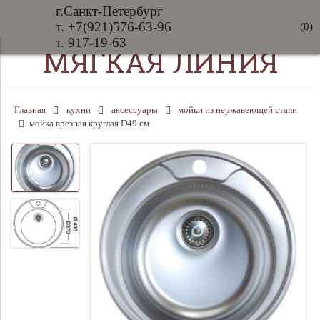
г.Санкт-Петербург
т. +7(921)576-63-96
(
0
)
т. 917-19-63
МЯГКАЯ ЛИНИЯ
Главная
кухни
аксессуары
мойки из нержавеющей стали
мойка врезная круглая D49 см