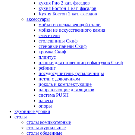
кухня Рио 2 кат. фасадов
кухня Бостон 1 кат. фасадов
Кухня Бостон 2 кат. фасадов
аксессуары
мойки из нержавеющей стали
мойки из искусственного камня
смесители
столешницы Скиф
стеновые панели Скиф
кромка Скиф
плинтус
планки для столешниц и фартуков Скиф
рейлинг
посудосушители, бутылочницы
петли с доводчиком
цоколь и комплектующие
направляющие для ящиков
система PUSH
навесы
опоры
кухонные уголки
столы
столы компьютерные
столы журнальные
столы обеденные