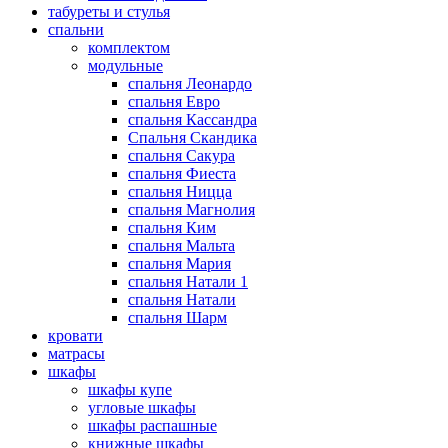
табуреты и стулья
спальни
комплектом
модульные
спальня Леонардо
спальня Евро
спальня Кассандра
Спальня Скандика
спальня Сакура
спальня Фиеста
спальня Ницца
спальня Магнолия
спальня Ким
спальня Мальта
спальня Мария
спальня Натали 1
спальня Натали
спальня Шарм
кровати
матрасы
шкафы
шкафы купе
угловые шкафы
шкафы распашные
книжные шкафы