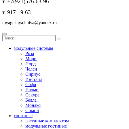
т. +7(921)576-63-96
т. 917-19-63
myagckaya.liniya@yandex.ru
модульные системы
Роза
Мори
Норд
Челси
Сириус
Инстайл
Софи
Наоми
Сакура
Белла
Монако
Симпл
гостиные
гостиные комплектом
модульные гостиные