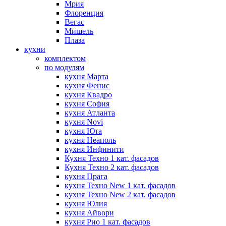
Мрия
Флоренция
Вегас
Мишель
Плаза
кухни
комплектом
по модулям
кухня Марта
кухня Фенис
кухня Квадро
кухня София
кухня Атланта
кухня Novi
кухня Юта
кухня Неаполь
кухня Инфинити
Кухня Техно 1 кат. фасадов
Кухня Техно 2 кат. фасадов
кухня Прага
кухня Техно New 1 кат. фасадов
кухня Техно New 2 кат. фасадов
кухня Юлия
кухня Айвори
кухня Рио 1 кат. фасадов