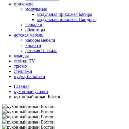
прихожие
модульные
модульная прихожая Багира
модульная прихожая Пандора
вешалки
обувницы
детская мебель
наборы мебели
кровати
детская Паскаль
комоды
стойки TV
трюмо
стеллажи
пуфы, банкетки
Главная
кухонные уголки
кухонный диван Бостон