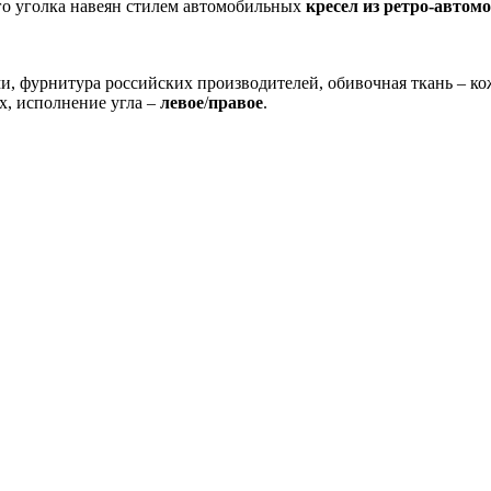
го уголка навеян стилем автомобильных
кресел из ретро-автом
 фурнитура российских производителей, обивочная ткань – кож
х, исполнение угла –
левое
/
правое
.