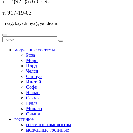
т. +7(921)576-63-96
т. 917-19-63
myagckaya.liniya@yandex.ru
модульные системы
Роза
Мори
Норд
Челси
Сириус
Инстайл
Софи
Наоми
Сакура
Белла
Монако
Симпл
гостиные
гостиные комплектом
модульные гостиные