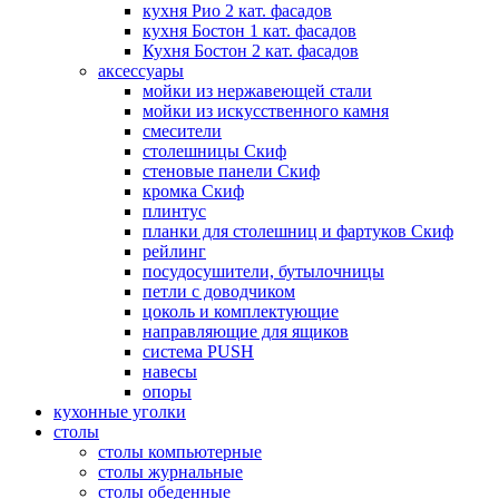
кухня Рио 2 кат. фасадов
кухня Бостон 1 кат. фасадов
Кухня Бостон 2 кат. фасадов
аксессуары
мойки из нержавеющей стали
мойки из искусственного камня
смесители
столешницы Скиф
стеновые панели Скиф
кромка Скиф
плинтус
планки для столешниц и фартуков Скиф
рейлинг
посудосушители, бутылочницы
петли с доводчиком
цоколь и комплектующие
направляющие для ящиков
система PUSH
навесы
опоры
кухонные уголки
столы
столы компьютерные
столы журнальные
столы обеденные