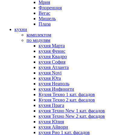
Мрия
Флоренция
Вегас
Мишель
Плаза
кухни
комплектом
по модулям
кухня Марта
кухня Фенис
кухня Квадро
кухня София
кухня Атланта
кухня Novi
кухня Юта
кухня Неаполь
кухня Инфинити
Кухня Техно 1 кат. фасадов
Кухня Техно 2 кат. фасадов
кухня Прага
кухня Техно New 1 кат. фасадов
кухня Техно New 2 кат. фасадов
кухня Юлия
кухня Айвори
кухня Рио 1 кат. фасадов