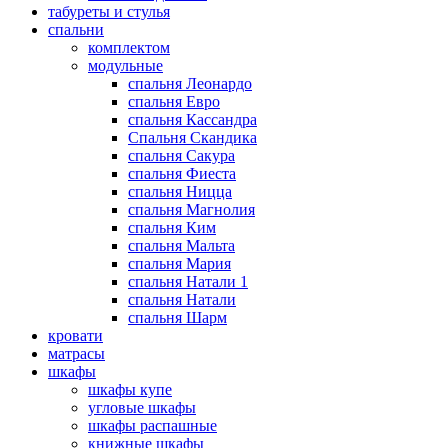
табуреты и стулья
спальни
комплектом
модульные
спальня Леонардо
спальня Евро
спальня Кассандра
Спальня Скандика
спальня Сакура
спальня Фиеста
спальня Ницца
спальня Магнолия
спальня Ким
спальня Мальта
спальня Мария
спальня Натали 1
спальня Натали
спальня Шарм
кровати
матрасы
шкафы
шкафы купе
угловые шкафы
шкафы распашные
книжные шкафы