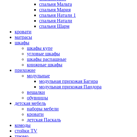
спальня Мальта
спальня Мария
спальня Натали 1
спальня Натали
спальня Шарм
кровати
матрасы
шкафы
шкафы купе
угловые шкафы
шкафы распашные
книжные шкафы
прихожие
модульные
модульная прихожая Багира
модульная прихожая Пандора
вешалки
обувницы
детская мебель
наборы мебели
кровати
детская Паскаль
комоды
стойки TV
трюмо