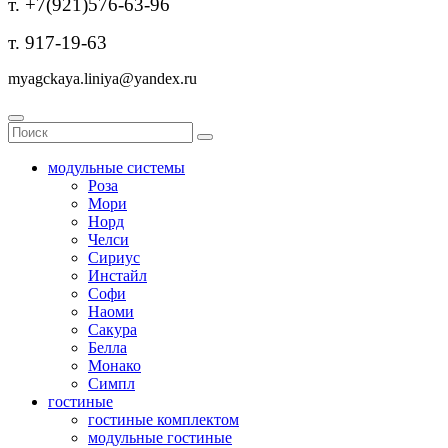
т. +7(921)576-63-96
т. 917-19-63
myagckaya.liniya@yandex.ru
модульные системы
Роза
Мори
Норд
Челси
Сириус
Инстайл
Софи
Наоми
Сакура
Белла
Монако
Симпл
гостиные
гостиные комплектом
модульные гостиные