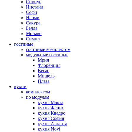
Сириус
Инстайл
Софи
Наоми
Сакура
Белла
Монако
Симпл
гостиные
гостиные комплектом
модульные гостиные
Мрия
Флоренция
Вегас
Мишель
Плаза
кухни
комплектом
по модулям
кухня Марта
кухня Фенис
кухня Квадро
кухня София
кухня Атланта
кухня Novi