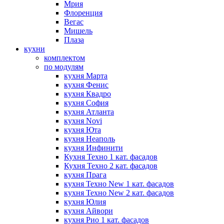
Мрия
Флоренция
Вегас
Мишель
Плаза
кухни
комплектом
по модулям
кухня Марта
кухня Фенис
кухня Квадро
кухня София
кухня Атланта
кухня Novi
кухня Юта
кухня Неаполь
кухня Инфинити
Кухня Техно 1 кат. фасадов
Кухня Техно 2 кат. фасадов
кухня Прага
кухня Техно New 1 кат. фасадов
кухня Техно New 2 кат. фасадов
кухня Юлия
кухня Айвори
кухня Рио 1 кат. фасадов