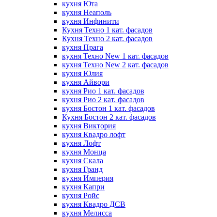
кухня Юта
кухня Неаполь
кухня Инфинити
Кухня Техно 1 кат. фасадов
Кухня Техно 2 кат. фасадов
кухня Прага
кухня Техно New 1 кат. фасадов
кухня Техно New 2 кат. фасадов
кухня Юлия
кухня Айвори
кухня Рио 1 кат. фасадов
кухня Рио 2 кат. фасадов
кухня Бостон 1 кат. фасадов
Кухня Бостон 2 кат. фасадов
кухня Виктория
кухня Квадро лофт
кухня Лофт
кухня Монца
кухня Скала
кухня Гранд
кухня Империя
кухня Капри
кухня Ройс
кухня Квадро ДСВ
кухня Мелисса