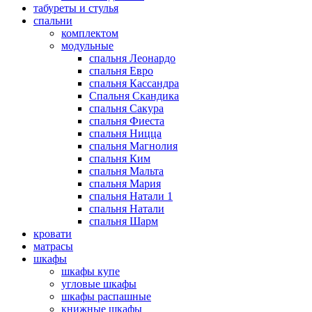
табуреты и стулья
спальни
комплектом
модульные
спальня Леонардо
спальня Евро
спальня Кассандра
Спальня Скандика
спальня Сакура
спальня Фиеста
спальня Ницца
спальня Магнолия
спальня Ким
спальня Мальта
спальня Мария
спальня Натали 1
спальня Натали
спальня Шарм
кровати
матрасы
шкафы
шкафы купе
угловые шкафы
шкафы распашные
книжные шкафы