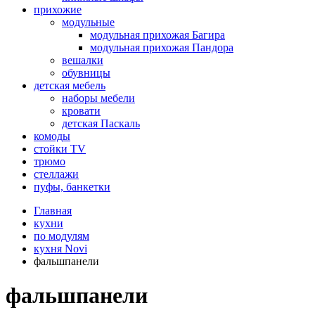
прихожие
модульные
модульная прихожая Багира
модульная прихожая Пандора
вешалки
обувницы
детская мебель
наборы мебели
кровати
детская Паскаль
комоды
стойки TV
трюмо
стеллажи
пуфы, банкетки
Главная
кухни
по модулям
кухня Novi
фальшпанели
фальшпанели