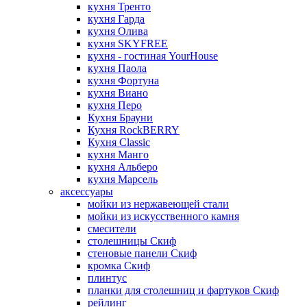
кухня Тренто
кухня Гарда
кухня Олива
кухня SKYFREE
кухня - гостиная YourHouse
кухня Паола
кухня Фортуна
кухня Виано
кухня Перо
Кухня Брауни
Кухня RockBERRY
Кухня Classic
кухня Манго
кухня Альберо
кухня Марсель
аксессуары
мойки из нержавеющей стали
мойки из искусственного камня
смесители
столешницы Скиф
стеновые панели Скиф
кромка Скиф
плинтус
планки для столешниц и фартуков Скиф
рейлинг