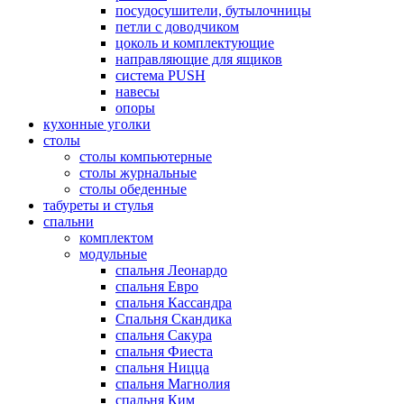
посудосушители, бутылочницы
петли с доводчиком
цоколь и комплектующие
направляющие для ящиков
система PUSH
навесы
опоры
кухонные уголки
столы
столы компьютерные
столы журнальные
столы обеденные
табуреты и стулья
спальни
комплектом
модульные
спальня Леонардо
спальня Евро
спальня Кассандра
Спальня Скандика
спальня Сакура
спальня Фиеста
спальня Ницца
спальня Магнолия
спальня Ким