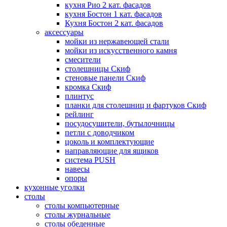
кухня Рио 2 кат. фасадов
кухня Бостон 1 кат. фасадов
Кухня Бостон 2 кат. фасадов
аксессуары
мойки из нержавеющей стали
мойки из искусственного камня
смесители
столешницы Скиф
стеновые панели Скиф
кромка Скиф
плинтус
планки для столешниц и фартуков Скиф
рейлинг
посудосушители, бутылочницы
петли с доводчиком
цоколь и комплектующие
направляющие для ящиков
система PUSH
навесы
опоры
кухонные уголки
столы
столы компьютерные
столы журнальные
столы обеденные