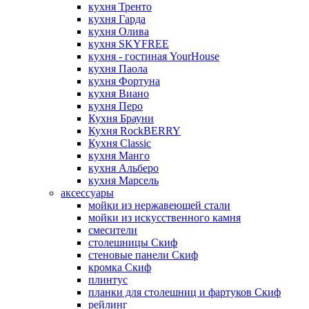
кухня Тренто
кухня Гарда
кухня Олива
кухня SKYFREE
кухня - гостиная YourHouse
кухня Паола
кухня Фортуна
кухня Виано
кухня Перо
Кухня Брауни
Кухня RockBERRY
Кухня Classic
кухня Манго
кухня Альберо
кухня Марсель
аксессуары
мойки из нержавеющей стали
мойки из искусственного камня
смесители
столешницы Скиф
стеновые панели Скиф
кромка Скиф
плинтус
планки для столешниц и фартуков Скиф
рейлинг