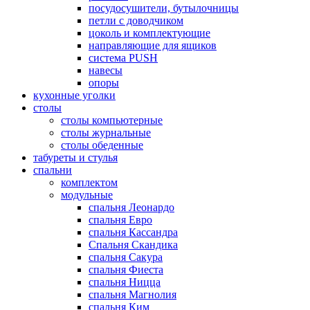
посудосушители, бутылочницы
петли с доводчиком
цоколь и комплектующие
направляющие для ящиков
система PUSH
навесы
опоры
кухонные уголки
столы
столы компьютерные
столы журнальные
столы обеденные
табуреты и стулья
спальни
комплектом
модульные
спальня Леонардо
спальня Евро
спальня Кассандра
Спальня Скандика
спальня Сакура
спальня Фиеста
спальня Ницца
спальня Магнолия
спальня Ким