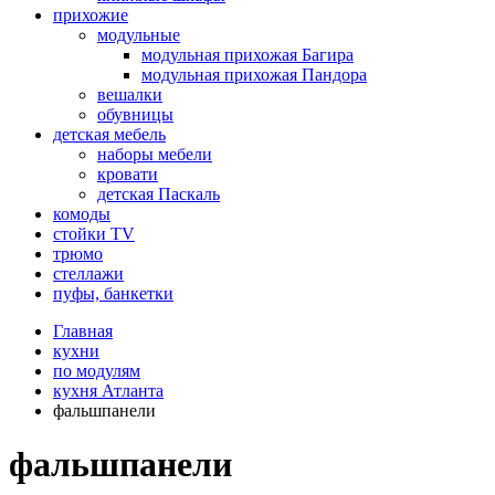
прихожие
модульные
модульная прихожая Багира
модульная прихожая Пандора
вешалки
обувницы
детская мебель
наборы мебели
кровати
детская Паскаль
комоды
стойки TV
трюмо
стеллажи
пуфы, банкетки
Главная
кухни
по модулям
кухня Атланта
фальшпанели
фальшпанели