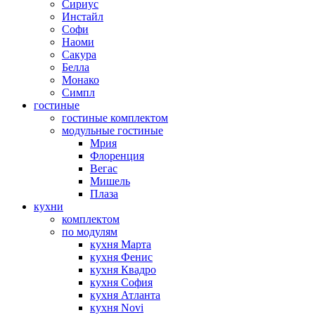
Сириус
Инстайл
Софи
Наоми
Сакура
Белла
Монако
Симпл
гостиные
гостиные комплектом
модульные гостиные
Мрия
Флоренция
Вегас
Мишель
Плаза
кухни
комплектом
по модулям
кухня Марта
кухня Фенис
кухня Квадро
кухня София
кухня Атланта
кухня Novi