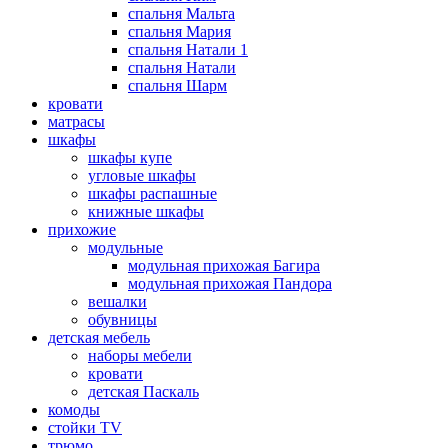
спальня Мальта
спальня Мария
спальня Натали 1
спальня Натали
спальня Шарм
кровати
матрасы
шкафы
шкафы купе
угловые шкафы
шкафы распашные
книжные шкафы
прихожие
модульные
модульная прихожая Багира
модульная прихожая Пандора
вешалки
обувницы
детская мебель
наборы мебели
кровати
детская Паскаль
комоды
стойки TV
трюмо