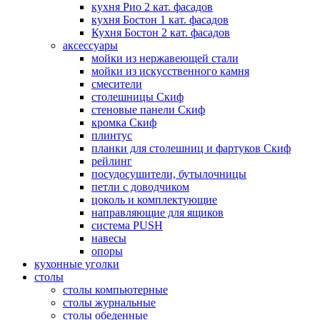
кухня Рио 2 кат. фасадов
кухня Бостон 1 кат. фасадов
Кухня Бостон 2 кат. фасадов
аксессуары
мойки из нержавеющей стали
мойки из искусственного камня
смесители
столешницы Скиф
стеновые панели Скиф
кромка Скиф
плинтус
планки для столешниц и фартуков Скиф
рейлинг
посудосушители, бутылочницы
петли с доводчиком
цоколь и комплектующие
направляющие для ящиков
система PUSH
навесы
опоры
кухонные уголки
столы
столы компьютерные
столы журнальные
столы обеденные