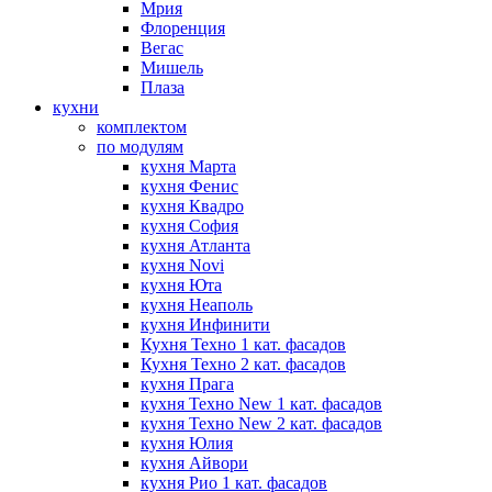
Мрия
Флоренция
Вегас
Мишель
Плаза
кухни
комплектом
по модулям
кухня Марта
кухня Фенис
кухня Квадро
кухня София
кухня Атланта
кухня Novi
кухня Юта
кухня Неаполь
кухня Инфинити
Кухня Техно 1 кат. фасадов
Кухня Техно 2 кат. фасадов
кухня Прага
кухня Техно New 1 кат. фасадов
кухня Техно New 2 кат. фасадов
кухня Юлия
кухня Айвори
кухня Рио 1 кат. фасадов