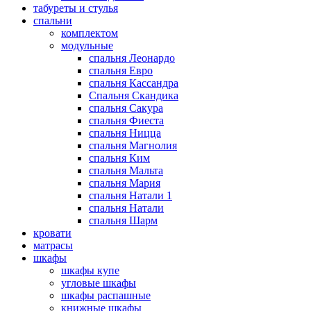
табуреты и стулья
спальни
комплектом
модульные
спальня Леонардо
спальня Евро
спальня Кассандра
Спальня Скандика
спальня Сакура
спальня Фиеста
спальня Ницца
спальня Магнолия
спальня Ким
спальня Мальта
спальня Мария
спальня Натали 1
спальня Натали
спальня Шарм
кровати
матрасы
шкафы
шкафы купе
угловые шкафы
шкафы распашные
книжные шкафы