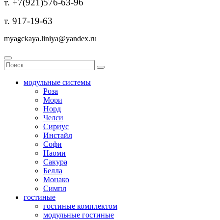
т. +7(921)576-63-96
т. 917-19-63
myagckaya.liniya@yandex.ru
модульные системы
Роза
Мори
Норд
Челси
Сириус
Инстайл
Софи
Наоми
Сакура
Белла
Монако
Симпл
гостиные
гостиные комплектом
модульные гостиные