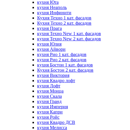
кухня Юта
кухня Неаполь
кухня Инфинити
Кухня Техно 1 кат. фасадов
Кухня Техно 2 кат. фасадов
кухня Прага
кухня Техно New 1 кат. фасадов
кухня Техно New 2 кат. фасадов
кухня Юлия
кухня Айвори
кухня Рио 1 кат. фасадов
кухня Рио 2 кат. фасадов
кухня Бостон 1 кат. фасадов
Кухня Бостон 2 кат. фасадов
кухня Виктория
кухня Квадро лофт
кухня Лофт
кухня Монца
кухня Скала
кухня Гранд
кухня Империя
кухня Капри
кухня Ройс
кухня Квадро ДСВ
кухня Мелисса