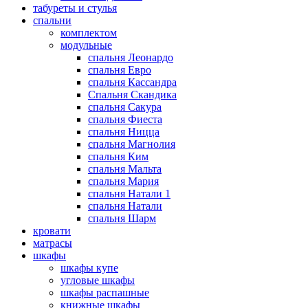
табуреты и стулья
спальни
комплектом
модульные
спальня Леонардо
спальня Евро
спальня Кассандра
Спальня Скандика
спальня Сакура
спальня Фиеста
спальня Ницца
спальня Магнолия
спальня Ким
спальня Мальта
спальня Мария
спальня Натали 1
спальня Натали
спальня Шарм
кровати
матрасы
шкафы
шкафы купе
угловые шкафы
шкафы распашные
книжные шкафы