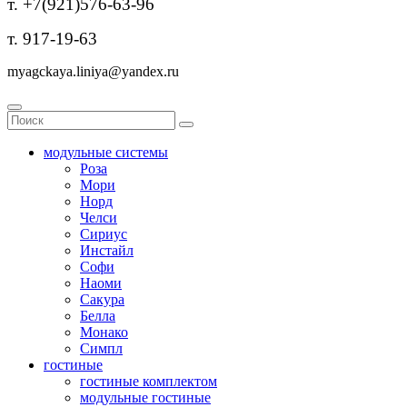
т. +7(921)576-63-96
т. 917-19-63
myagckaya.liniya@yandex.ru
модульные системы
Роза
Мори
Норд
Челси
Сириус
Инстайл
Софи
Наоми
Сакура
Белла
Монако
Симпл
гостиные
гостиные комплектом
модульные гостиные