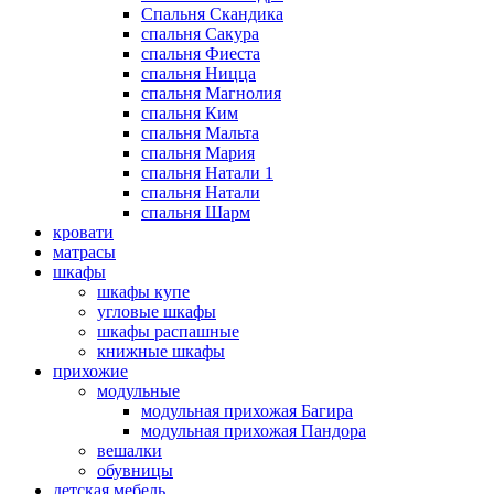
Спальня Скандика
спальня Сакура
спальня Фиеста
спальня Ницца
спальня Магнолия
спальня Ким
спальня Мальта
спальня Мария
спальня Натали 1
спальня Натали
спальня Шарм
кровати
матрасы
шкафы
шкафы купе
угловые шкафы
шкафы распашные
книжные шкафы
прихожие
модульные
модульная прихожая Багира
модульная прихожая Пандора
вешалки
обувницы
детская мебель