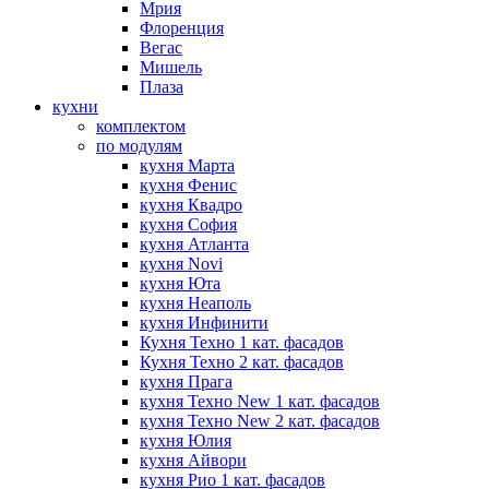
Мрия
Флоренция
Вегас
Мишель
Плаза
кухни
комплектом
по модулям
кухня Марта
кухня Фенис
кухня Квадро
кухня София
кухня Атланта
кухня Novi
кухня Юта
кухня Неаполь
кухня Инфинити
Кухня Техно 1 кат. фасадов
Кухня Техно 2 кат. фасадов
кухня Прага
кухня Техно New 1 кат. фасадов
кухня Техно New 2 кат. фасадов
кухня Юлия
кухня Айвори
кухня Рио 1 кат. фасадов