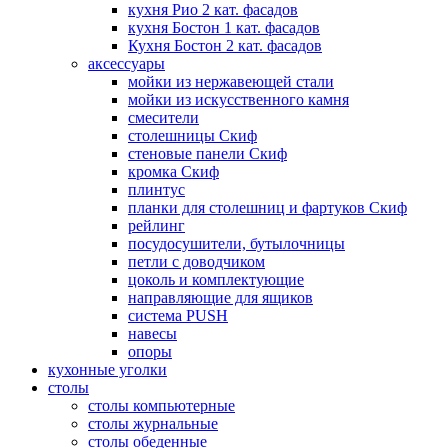
кухня Рио 2 кат. фасадов
кухня Бостон 1 кат. фасадов
Кухня Бостон 2 кат. фасадов
аксессуары
мойки из нержавеющей стали
мойки из искусственного камня
смесители
столешницы Скиф
стеновые панели Скиф
кромка Скиф
плинтус
планки для столешниц и фартуков Скиф
рейлинг
посудосушители, бутылочницы
петли с доводчиком
цоколь и комплектующие
направляющие для ящиков
система PUSH
навесы
опоры
кухонные уголки
столы
столы компьютерные
столы журнальные
столы обеденные