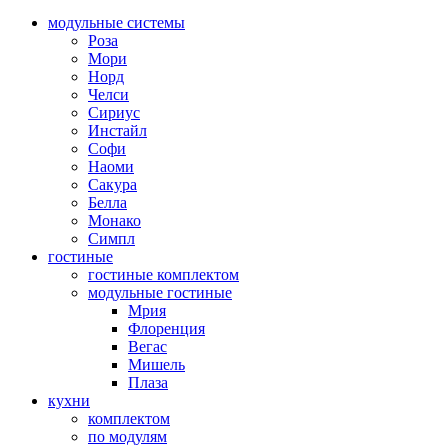
модульные системы
Роза
Мори
Норд
Челси
Сириус
Инстайл
Софи
Наоми
Сакура
Белла
Монако
Симпл
гостиные
гостиные комплектом
модульные гостиные
Мрия
Флоренция
Вегас
Мишель
Плаза
кухни
комплектом
по модулям