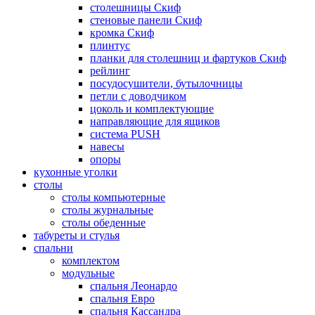
столешницы Скиф
стеновые панели Скиф
кромка Скиф
плинтус
планки для столешниц и фартуков Скиф
рейлинг
посудосушители, бутылочницы
петли с доводчиком
цоколь и комплектующие
направляющие для ящиков
система PUSH
навесы
опоры
кухонные уголки
столы
столы компьютерные
столы журнальные
столы обеденные
табуреты и стулья
спальни
комплектом
модульные
спальня Леонардо
спальня Евро
спальня Кассандра