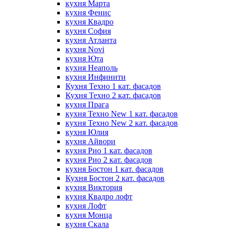
кухня Марта
кухня Фенис
кухня Квадро
кухня София
кухня Атланта
кухня Novi
кухня Юта
кухня Неаполь
кухня Инфинити
Кухня Техно 1 кат. фасадов
Кухня Техно 2 кат. фасадов
кухня Прага
кухня Техно New 1 кат. фасадов
кухня Техно New 2 кат. фасадов
кухня Юлия
кухня Айвори
кухня Рио 1 кат. фасадов
кухня Рио 2 кат. фасадов
кухня Бостон 1 кат. фасадов
Кухня Бостон 2 кат. фасадов
кухня Виктория
кухня Квадро лофт
кухня Лофт
кухня Монца
кухня Скала