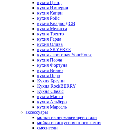
кухня Гранд
кухня Империя
кухня Капри
кухня Ройс
кухня Квадро ДСВ
кухня Мелисса
кухня Тренто
кухня Гарда
кухня Олива
кухня SKYFREE
кухня - гостиная YourHouse
кухня Паола
кухня Фортуна
кухня Виано
кухня Перо
Кухня Брауни
Кухня RockBERRY
Кухня Classic
кухня Манго
кухня Альберо
кухня Марсель
аксессуары
мойки из нержавеющей стали
мойки из искусственного камня
смесители